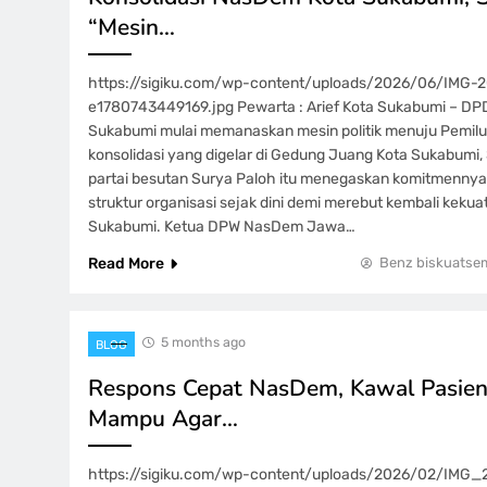
“Mesin…
https://sigiku.com/wp-content/uploads/2026/06/IMG
e1780743449169.jpg Pewarta : Arief Kota Sukabumi – DP
Sukabumi mulai memanaskan mesin politik menuju Pemilu
konsolidasi yang digelar di Gedung Juang Kota Sukabumi,
partai besutan Surya Paloh itu menegaskan komitmenny
struktur organisasi sejak dini demi merebut kembali kekuata
Sukabumi. Ketua DPW NasDem Jawa…
Read More
Benz biskuatse
5 months ago
BLOG
Respons Cepat NasDem, Kawal Pasien
Mampu Agar…
https://sigiku.com/wp-content/uploads/2026/02/IMG