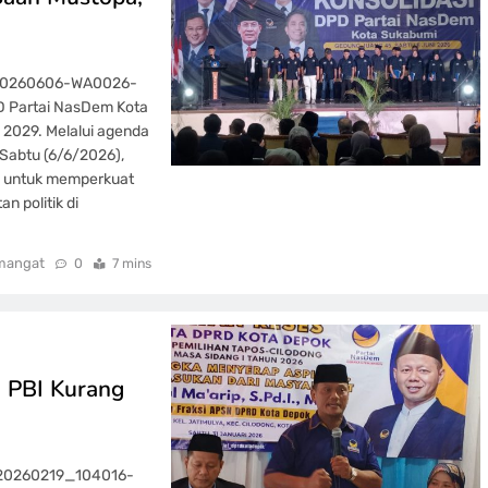
-20260606-WA0026-
D Partai NasDem Kota
 2029. Melalui agenda
 Sabtu (6/6/2026),
a untuk memperkuat
n politik di
mangat
0
7 mins
 PBI Kurang
_20260219_104016-