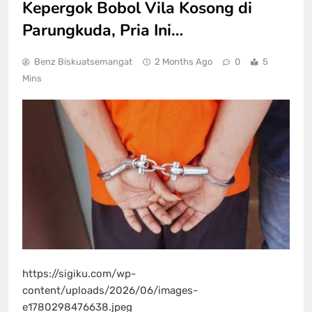
Kepergok Bobol Vila Kosong di
Parungkuda, Pria Ini…
Benz Biskuatsemangat
2 Months Ago
0
5
Mins
https://sigiku.com/wp-
content/uploads/2026/06/images-
e1780298476638.jpeg