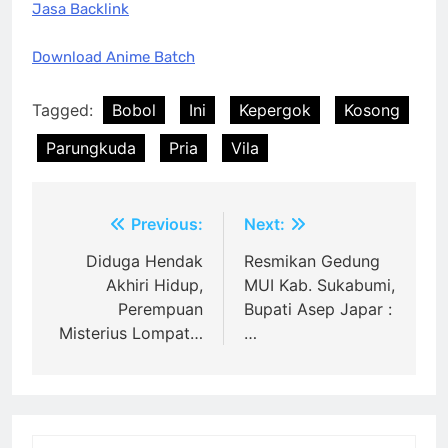
Jasa Backlink
Download Anime Batch
Tagged:
Bobol
Ini
Kepergok
Kosong
Parungkuda
Pria
Vila
Post
Previous:
Next:
navigation
Diduga Hendak
Resmikan Gedung
Akhiri Hidup,
MUI Kab. Sukabumi,
Perempuan
Bupati Asep Japar :
Misterius Lompat…
…