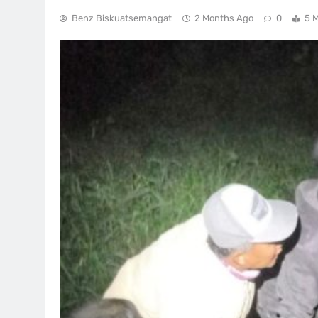
Benz Biskuatsemangat
2 Months Ago
0
5 