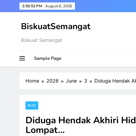
Skip
2:55:54 PM
August 6, 2026
to
content
BiskuatSemangat
Biskuat Semangat
Sample Page
Home
2026
June
3
Diduga Hendak Ak
BLOG
Diduga Hendak Akhiri Hid
Lompat…