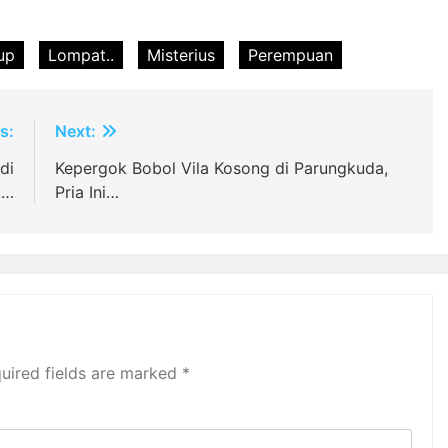
up
Lompat..
Misterius
Perempuan
s:
Next:
di
Kepergok Bobol Vila Kosong di Parungkuda,
,…
Pria Ini…
uired fields are marked
*