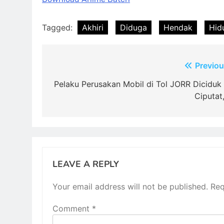
Tagged:
Akhiri
Diduga
Hendak
Hid
Post
Previou
navigation
Pelaku Perusakan Mobil di Tol JORR Diciduk 
Ciputat
LEAVE A REPLY
Your email address will not be published.
Req
Comment
*