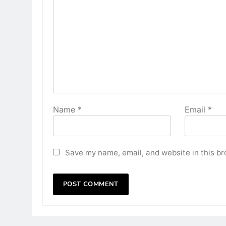
Name
*
Email
*
Save my name, email, and website in this br