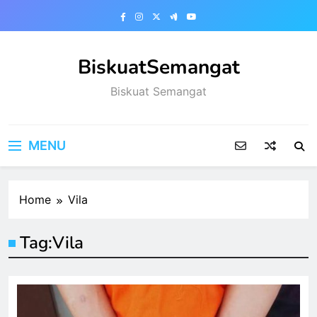
Skip
to
content
BiskuatSemangat
Biskuat Semangat
MENU
Home
Vila
Tag:
Vila