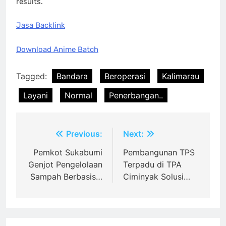
results.
Jasa Backlink
Download Anime Batch
Tagged:
Bandara
Beroperasi
Kalimarau
Layani
Normal
Penerbangan..
Post
Previous:
Next:
navigation
Pemkot Sukabumi
Pembangunan TPS
Genjot Pengelolaan
Terpadu di TPA
Sampah Berbasis…
Ciminyak Solusi…