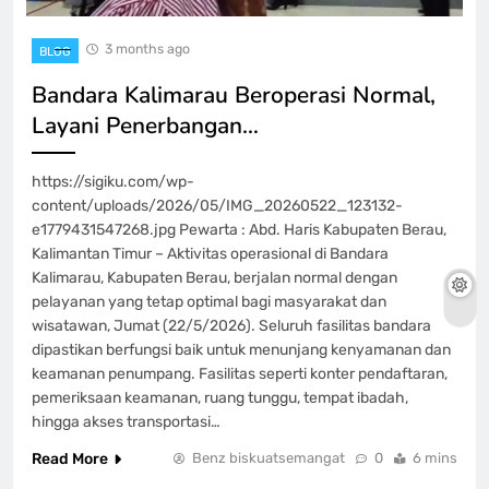
3 months ago
BLOG
Bandara Kalimarau Beroperasi Normal,
Layani Penerbangan…
https://sigiku.com/wp-
content/uploads/2026/05/IMG_20260522_123132-
e1779431547268.jpg Pewarta : Abd. Haris Kabupaten Berau,
Kalimantan Timur – Aktivitas operasional di Bandara
Kalimarau, Kabupaten Berau, berjalan normal dengan
pelayanan yang tetap optimal bagi masyarakat dan
wisatawan, Jumat (22/5/2026). Seluruh fasilitas bandara
dipastikan berfungsi baik untuk menunjang kenyamanan dan
keamanan penumpang. Fasilitas seperti konter pendaftaran,
pemeriksaan keamanan, ruang tunggu, tempat ibadah,
hingga akses transportasi…
Read More
Benz biskuatsemangat
0
6 mins