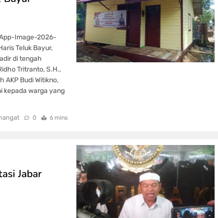
sApp-Image-2026-
ris Teluk Bayur,
dir di tengah
dho Tritranto, S.H.,
eh AKP Budi Witikno,
i kepada warga yang
mangat
0
6 mins
asi Jabar