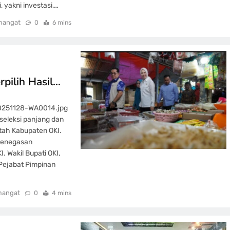
 yakni investasi,…
mangat
0
6 mins
rpilih Hasil…
20251128-WA0014.jpg
seleksi panjang dan
ntah Kabupaten OKI.
s penegasan
. Wakil Bupati OKI,
Pejabat Pimpinan
mangat
0
4 mins