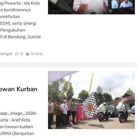
 Pewarta : Ida Kota
an komitmennya
nektivitas
SDM), serta sinergi
ri Pengukuhan
1 di Bandung, Jum’at
mangat
0
5 mins
Hewan Kurban
tsapp_image_2026-
a : Arief Kota
han hewan kurban
QURMA (Berqurban