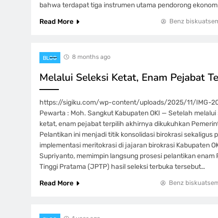
bahwa terdapat tiga instrumen utama pendorong ekonomi,
Read More
Benz biskuatse
8 months ago
BLOG
Melalui Seleksi Ketat, Enam Pejabat Te
https://sigiku.com/wp-content/uploads/2025/11/IMG-
Pewarta : Moh. Sangkut Kabupaten OKI — Setelah melalui 
ketat, enam pejabat terpilih akhirnya dikukuhkan Pemeri
Pelantikan ini menjadi titik konsolidasi birokrasi sekaligu
implementasi meritokrasi di jajaran birokrasi Kabupaten OKI
Supriyanto, memimpin langsung prosesi pelantikan enam 
Tinggi Pratama (JPTP) hasil seleksi terbuka tersebut…
Read More
Benz biskuatse