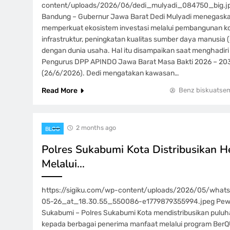
content/uploads/2026/06/dedi_mulyadi_084750_big.jpg
Bandung – Gubernur Jawa Barat Dedi Mulyadi menegask
memperkuat ekosistem investasi melalui pembangunan ko
infrastruktur, peningkatan kualitas sumber daya manusia (
dengan dunia usaha. Hal itu disampaikan saat menghadi
Pengurus DPP APINDO Jawa Barat Masa Bakti 2026 – 203
(26/6/2026). Dedi mengatakan kawasan…
Read More
Benz biskuatse
2 months ago
BLOG
Polres Sukabumi Kota Distribusikan 
Melalui…
https://sigiku.com/wp-content/uploads/2026/05/wha
05-26_at_18.30.55_550086-e1779879355994.jpeg Pewart
Sukabumi – Polres Sukabumi Kota mendistribusikan pulu
kepada berbagai penerima manfaat melalui program Ber