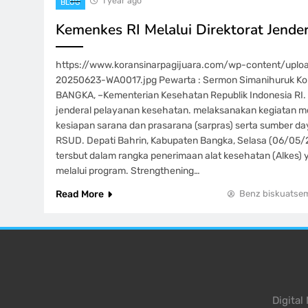
1 year ago
BLOG
Kemenkes RI Melalui Direktorat Jende
https://www.koransinarpagijuara.com/wp-content/upl
20250623-WA0017.jpg Pewarta : Sermon Simanihuruk Ko
BANGKA, –Kementerian Kesehatan Republik Indonesia RI. m
jenderal pelayanan kesehatan. melaksanakan kegiatan mo
kesiapan sarana dan prasarana (sarpras) serta sumber d
RSUD. Depati Bahrin, Kabupaten Bangka, Selasa (06/05/
tersbut dalam rangka penerimaan alat kesehatan (Alkes) 
melalui program. Strengthening…
Read More
Benz biskuatse
Digita