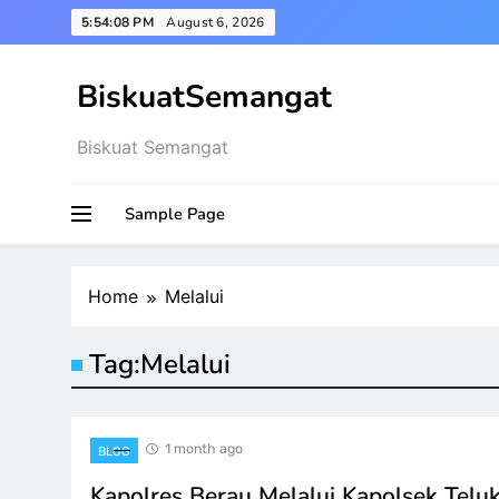
Skip
5:54:09 PM
August 6, 2026
to
content
BiskuatSemangat
Biskuat Semangat
Sample Page
Home
Melalui
Tag:
Melalui
1 month ago
BLOG
Kapolres Berau Melalui Kapolsek Telu