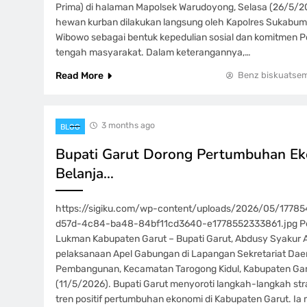
Prima) di halaman Mapolsek Warudoyong, Selasa (26/5/
hewan kurban dilakukan langsung oleh Kapolres Sukabumi
Wibowo sebagai bentuk kepedulian sosial dan komitmen Pol
tengah masyarakat. Dalam keterangannya,…
Read More
Benz biskuatse
3 months ago
BLOG
Bupati Garut Dorong Pertumbuhan Ek
Belanja…
https://sigiku.com/wp-content/uploads/2026/05/1778
d57d-4c84-ba48-84bf11cd3640-e1778552333861.jpg Pe
Lukman Kabupaten Garut – Bupati Garut, Abdusy Syakur
pelaksanaan Apel Gabungan di Lapangan Sekretariat Dae
Pembangunan, Kecamatan Tarogong Kidul, Kabupaten Gar
(11/5/2026). Bupati Garut menyoroti langkah-langkah st
tren positif pertumbuhan ekonomi di Kabupaten Garut. I