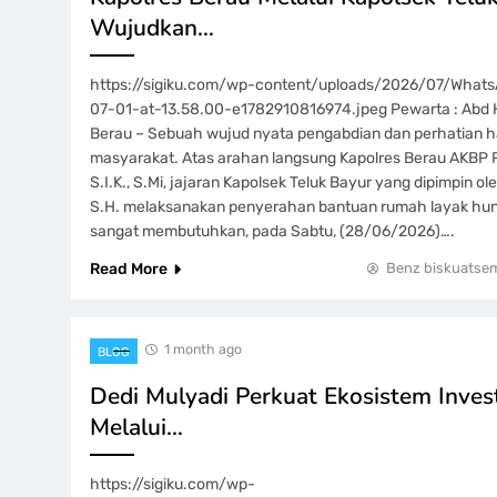
Wujudkan…
https://sigiku.com/wp-content/uploads/2026/07/What
07-01-at-13.58.00-e1782910816974.jpeg Pewarta : Abd Ha
Berau – Sebuah wujud nyata pengabdian dan perhatian ha
masyarakat. Atas arahan langsung Kapolres Berau AKBP Ri
S.I.K., S.Mi, jajaran Kapolsek Teluk Bayur yang dipimpin ol
S.H. melaksanakan penyerahan bantuan rumah layak hun
sangat membutuhkan, pada Sabtu, (28/06/2026)….
Read More
Benz biskuatse
1 month ago
BLOG
Dedi Mulyadi Perkuat Ekosistem Invest
Melalui…
https://sigiku.com/wp-