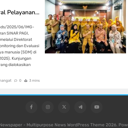
ral Pelayanan…
oads/2025/06/IMG-
ran SINAR PAGI,
elalui Direktorat
nitoring dan Evaluasi
aya manusia (SDM) di
2025). Kunjungan
yang dialokasikan
mangat
0
3 mins
l Newspaper - Multipurpose News WordPress Theme 2026. Pow