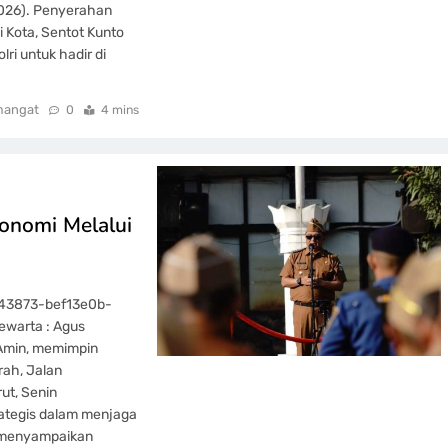
2026). Penyerahan
 Kota, Sentot Kunto
ri untuk hadir di
mangat
0
4 mins
onomi Melalui
543873-bef13e0b-
warta : Agus
 Amin, memimpin
rah, Jalan
ut, Senin
rategis dalam menjaga
a menyampaikan