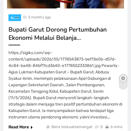
3 months ago
BLOG
Bupati Garut Dorong Pertumbuhan
Ekonomi Melalui Belanja…
https://sigiku.com/wp-
content/uploads/2026/05/1778543873-bef13e0b-d57d-
4c84-ba48-84bf11cd3640-e1778552333861.jpg Pewarta :
Agus Lukman Kabupaten Garut – Bupati Garut, Abdusy
Syakur Amin, memimpin pelaksanaan Apel Gabungan di
Lapangan Sekretariat Daerah, Jalan Pembangunan,
Kecamatan Tarogong Kidul, Kabupaten Garut, Senin
(11/5/2026). Bupati Garut menyoroti langkah-langkah
strategis dalam menjaga tren positif pertumbuhan ekonomi di
Kabupaten Garut. Ia menyampaikan bahwa terdapat tiga
instrumen utama pendorong ekonomi, yakni investasi,…
Read More
Benz biskuatsemangat
0
6 mins