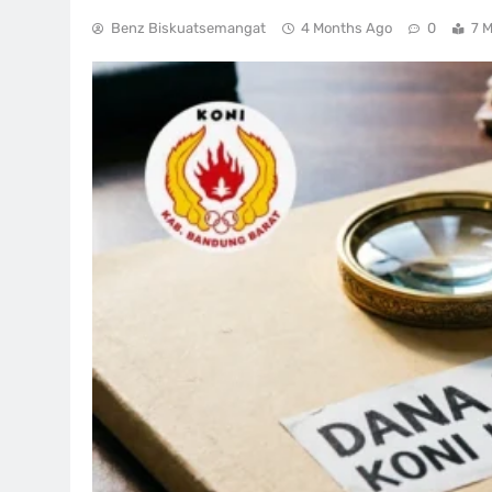
Benz Biskuatsemangat
4 Months Ago
0
7 M