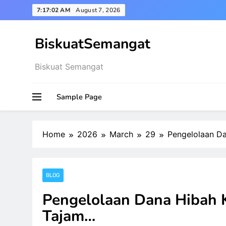
Skip
7:17:03 AM
August 7, 2026
to
content
BiskuatSemangat
Biskuat Semangat
Sample Page
Home
2026
March
29
Pengelolaan D
BLOG
Pengelolaan Dana Hibah
Tajam…