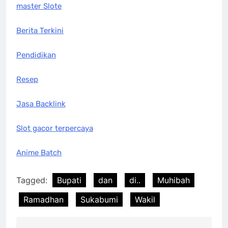
master Slote
Berita Terkini
Pendidikan
Resep
Jasa Backlink
Slot gacor terpercaya
Anime Batch
Tagged:
Bupati
dan
di..
Muhibah
Ramadhan
Sukabumi
Wakil