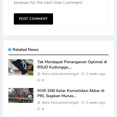
browser for the next time I comment.
Related News
Tak Mendapat Penanganan Optimal di
RSUD Kudungga,…
Benz biskuatsemangat
2 weeks ago
0
M1R-SSB Gelar Konsolidasi Akbar di
PRJ, Siapkan Munas…
Benz biskuatsemangat
2 weeks ago
0