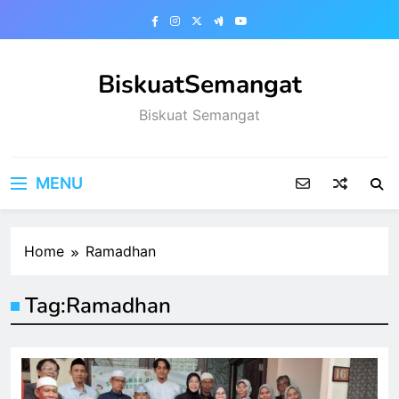
Skip
to
content
BiskuatSemangat
Biskuat Semangat
MENU
Home
Ramadhan
Tag:
Ramadhan