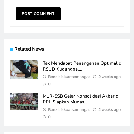
Related News
Tak Mendapat Penanganan Optimal di
RSUD Kudungga,…
Benz biskuatsemangat
2 weeks ago
0
M1R-SSB Gelar Konsolidasi Akbar di
PRJ, Siapkan Munas…
Benz biskuatsemangat
2 weeks ago
0