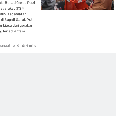
l Bupati Garut, Putri
syarakat (KSM)
galih, Kecamatan
il Bupati Garut, Putri
ar biasa dari gerakan
 terjadi antara
mangat
0
4 mins