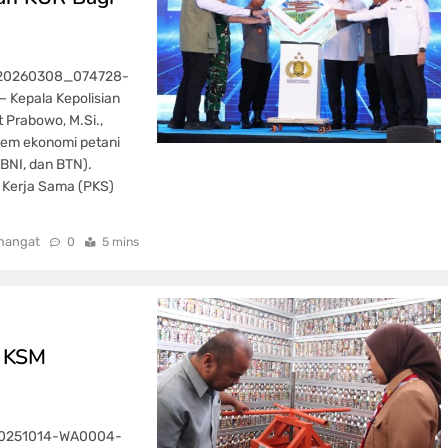
G_20260308_074728-
– Kepala Kepolisian
t Prabowo, M.Si.,
tem ekonomi petani
BNI, dan BTN).
 Kerja Sama (PKS)
mangat
0
5 mins
h KSM
-20251014-WA0004-