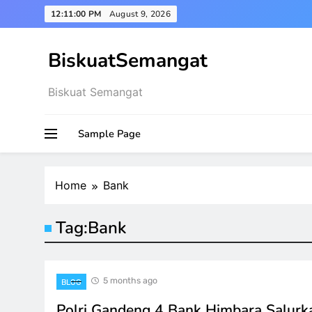
Skip
12:11:01 PM
August 9, 2026
to
content
BiskuatSemangat
Biskuat Semangat
Sample Page
Home
Bank
Tag:
Bank
5 months ago
BLOG
Polri Gandeng 4 Bank Himbara Salurk