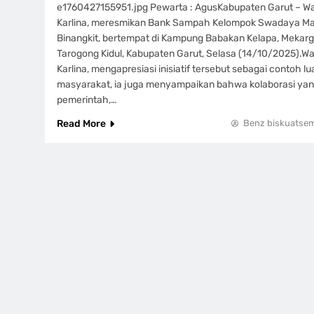
e1760427155951.jpg Pewarta : Agus‎Kabupaten Garut – Waki
Karlina, meresmikan Bank Sampah Kelompok Swadaya Ma
Binangkit, bertempat di Kampung Babakan Kelapa, Mekar
Tarogong Kidul, Kabupaten Garut, Selasa (14/10/2025).‎‎Wak
Karlina, mengapresiasi inisiatif tersebut sebagai contoh lu
masyarakat, ia juga menyampaikan bahwa kolaborasi yang
pemerintah,…
Read More
Benz biskuatse