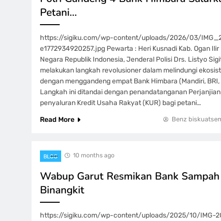
Petani…
https://sigiku.com/wp-content/uploads/2026/03/IM
e1772934920257.jpg Pewarta : Heri Kusnadi Kab. Ogan Ilir 
Negara Republik Indonesia, Jenderal Polisi Drs. Listyo Sigi
melakukan langkah revolusioner dalam melindungi ekosis
dengan menggandeng empat Bank Himbara (Mandiri, BRI, 
Langkah ini ditandai dengan penandatanganan Perjanjian
penyaluran Kredit Usaha Rakyat (KUR) bagi petani…
Read More
Benz biskuatse
10 months ago
BLOG
‎Wabup Garut Resmikan Bank Sampa
Binangkit
https://sigiku.com/wp-content/uploads/2025/10/IMG