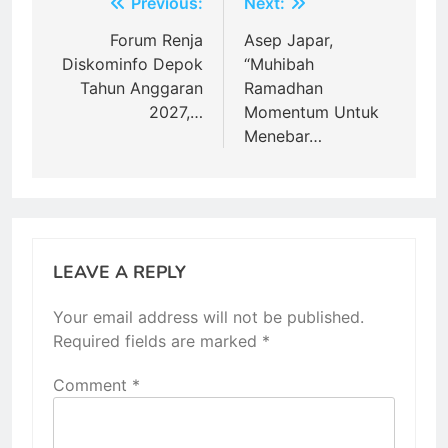
Post
Previous:
Next:
navigation
Forum Renja
Asep Japar,
Diskominfo Depok
“Muhibah
Tahun Anggaran
Ramadhan
2027,…
Momentum Untuk
Menebar…
LEAVE A REPLY
Your email address will not be published.
Required fields are marked
*
Comment
*