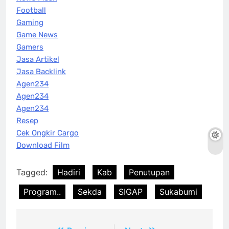
Football
Gaming
Game News
Gamers
Jasa Artikel
Jasa Backlink
Agen234
Agen234
Agen234
Resep
Cek Ongkir Cargo
Download Film
Tagged:
Hadiri
Kab
Penutupan
Program..
Sekda
SIGAP
Sukabumi