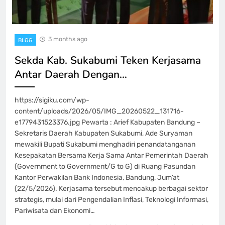
3 months ago
BLOG
Sekda Kab. Sukabumi Teken Kerjasama
Antar Daerah Dengan…
https://sigiku.com/wp-
content/uploads/2026/05/IMG_20260522_131716-
e1779431523376.jpg Pewarta : Arief Kabupaten Bandung –
Sekretaris Daerah Kabupaten Sukabumi, Ade Suryaman
mewakili Bupati Sukabumi menghadiri penandatanganan
Kesepakatan Bersama Kerja Sama Antar Pemerintah Daerah
(Government to Government/G to G) di Ruang Pasundan
Kantor Perwakilan Bank Indonesia, Bandung, Jum’at
(22/5/2026). Kerjasama tersebut mencakup berbagai sektor
strategis, mulai dari Pengendalian Inflasi, Teknologi Informasi,
Pariwisata dan Ekonomi…