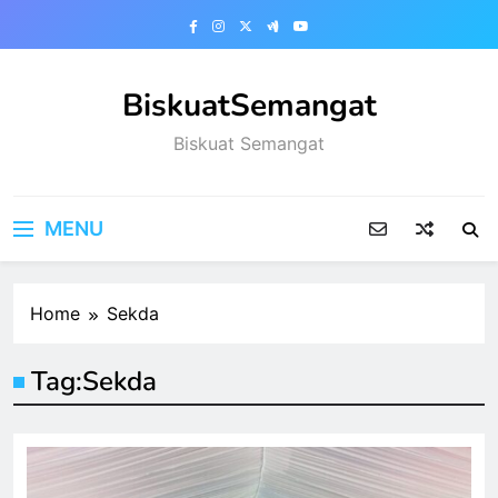
Skip
to
content
BiskuatSemangat
Biskuat Semangat
MENU
Home
Sekda
Tag:
Sekda