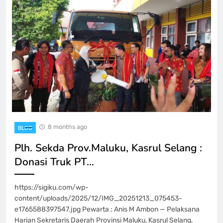
8 months ago
BLOG
Plh. Sekda Prov.Maluku, Kasrul Selang :
Donasi Truk PT…
https://sigiku.com/wp-
content/uploads/2025/12/IMG_20251213_075453-
e1765588397547.jpg Pewarta : Anis M Ambon — Pelaksana
Harian Sekretaris Daerah Provinsi Maluku, Kasrul Selang,