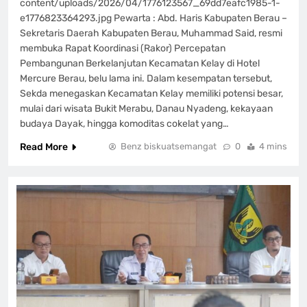
content/uploads/2026/04/1776123567_69dd7eafc1985-1-
e1776823364293.jpg Pewarta : Abd. Haris Kabupaten Berau –
Sekretaris Daerah Kabupaten Berau, Muhammad Said, resmi
membuka Rapat Koordinasi (Rakor) Percepatan
Pembangunan Berkelanjutan Kecamatan Kelay di Hotel
Mercure Berau, belu lama ini. Dalam kesempatan tersebut,
Sekda menegaskan Kecamatan Kelay memiliki potensi besar,
mulai dari wisata Bukit Merabu, Danau Nyadeng, kekayaan
budaya Dayak, hingga komoditas cokelat yang…
Read More
Benz biskuatsemangat
0
4 mins