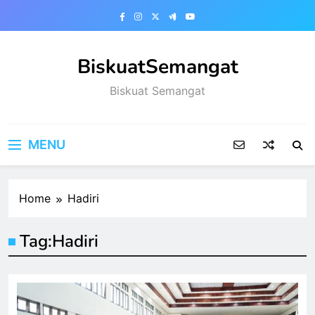
Skip
to
content
BiskuatSemangat
Biskuat Semangat
MENU
Home
Hadiri
Tag:
Hadiri