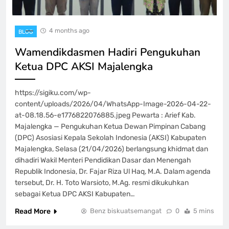
4 months ago
BLOG
Wamendikdasmen Hadiri Pengukuhan
Ketua DPC AKSI Majalengka
https://sigiku.com/wp-
content/uploads/2026/04/WhatsApp-Image-2026-04-22-
at-08.18.56-e1776822076885.jpeg Pewarta : Arief Kab.
Majalengka — Pengukuhan Ketua Dewan Pimpinan Cabang
(DPC) Asosiasi Kepala Sekolah Indonesia (AKSI) Kabupaten
Majalengka, Selasa (21/04/2026) berlangsung khidmat dan
dihadiri Wakil Menteri Pendidikan Dasar dan Menengah
Republik Indonesia, Dr. Fajar Riza Ul Haq, M.A. Dalam agenda
tersebut, Dr. H. Toto Warsioto, M.Ag. resmi dikukuhkan
sebagai Ketua DPC AKSI Kabupaten…
Read More
Benz biskuatsemangat
0
5 mins