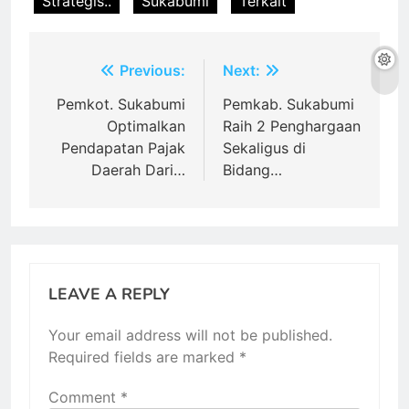
Strategis..
Sukabumi
Terkait
Post
Previous:
Next:
navigation
Pemkot. Sukabumi
Pemkab. Sukabumi
Optimalkan
Raih 2 Penghargaan
Pendapatan Pajak
Sekaligus di
Daerah Dari…
Bidang…
LEAVE A REPLY
Your email address will not be published.
Required fields are marked
*
Comment
*