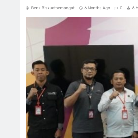
Benz Biskuatsemangat
6 Months Ago
0
6 