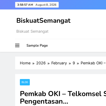
Skip
3:58:58 AM
August 8, 2026
to
content
BiskuatSemangat
Biskuat Semangat
Sample Page
Home
2026
February
9
Pemkab OKI –
BLOG
Pemkab OKI – Telkomsel 
Pengentasan…