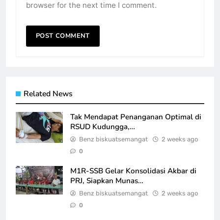
browser for the next time I comment.
Related News
Tak Mendapat Penanganan Optimal di
RSUD Kudungga,…
Benz biskuatsemangat
2 weeks ago
0
M1R-SSB Gelar Konsolidasi Akbar di
PRJ, Siapkan Munas…
Benz biskuatsemangat
2 weeks ago
0