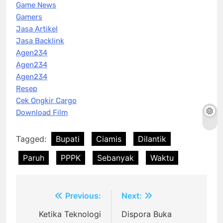
Game News
Gamers
Jasa Artikel
Jasa Backlink
Agen234
Agen234
Agen234
Resep
Cek Ongkir Cargo
Download Film
Tagged:
Bupati
Ciamis
Dilantik
Paruh
PPPK
Sebanyak
Waktu
Post
Previous:
Next:
navigation
Ketika Teknologi
Dispora Buka