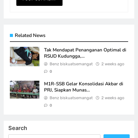
Related News
Tak Mendapat Penanganan Optimal di
RSUD Kudungga,…
Benz biskuatsemangat
2 weeks ago
0
M1R-SSB Gelar Konsolidasi Akbar di
PRJ, Siapkan Munas…
Benz biskuatsemangat
2 weeks ago
0
Search