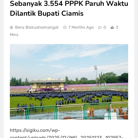
Sebanyak 3.554 PPPK Paruh Waktu
Dilantik Bupati Ciamis
Benz Biskuatsemangat
7 Months Ago
0
3
Mins
https://sigiku.com/wp-
content/uploads/2025/12/IMG_20251223_102957-