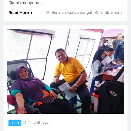
Ciamis menyebut…
Read More
Benz biskuatsemangat
0
5 mins
1 month ago
BLOG