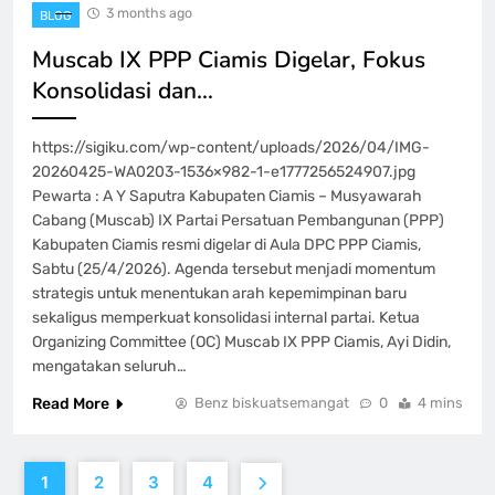
3 months ago
BLOG
Muscab IX PPP Ciamis Digelar, Fokus
Konsolidasi dan…
https://sigiku.com/wp-content/uploads/2026/04/IMG-
20260425-WA0203-1536×982-1-e1777256524907.jpg
Pewarta : A Y Saputra Kabupaten Ciamis – Musyawarah
Cabang (Muscab) IX Partai Persatuan Pembangunan (PPP)
Kabupaten Ciamis resmi digelar di Aula DPC PPP Ciamis,
Sabtu (25/4/2026). Agenda tersebut menjadi momentum
strategis untuk menentukan arah kepemimpinan baru
sekaligus memperkuat konsolidasi internal partai. Ketua
Organizing Committee (OC) Muscab IX PPP Ciamis, Ayi Didin,
mengatakan seluruh…
Read More
Benz biskuatsemangat
0
4 mins
1
2
3
4