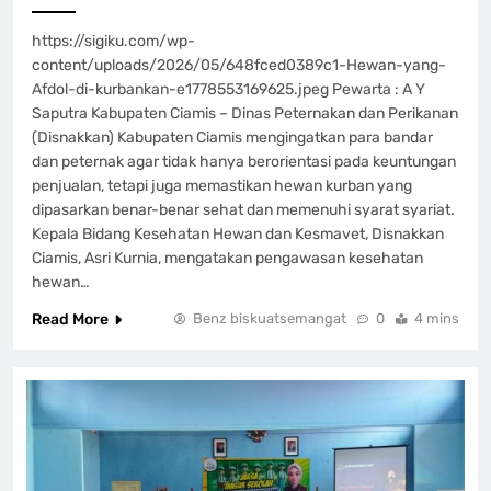
https://sigiku.com/wp-
content/uploads/2026/05/648fced0389c1-Hewan-yang-
Afdol-di-kurbankan-e1778553169625.jpeg Pewarta : A Y
Saputra Kabupaten Ciamis – Dinas Peternakan dan Perikanan
(Disnakkan) Kabupaten Ciamis mengingatkan para bandar
dan peternak agar tidak hanya berorientasi pada keuntungan
penjualan, tetapi juga memastikan hewan kurban yang
dipasarkan benar-benar sehat dan memenuhi syarat syariat.
Kepala Bidang Kesehatan Hewan dan Kesmavet, Disnakkan
Ciamis, Asri Kurnia, mengatakan pengawasan kesehatan
hewan…
Read More
Benz biskuatsemangat
0
4 mins