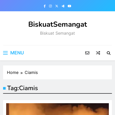
Skip
to
content
BiskuatSemangat
Biskuat Semangat
MENU
Home
Ciamis
Tag:
Ciamis