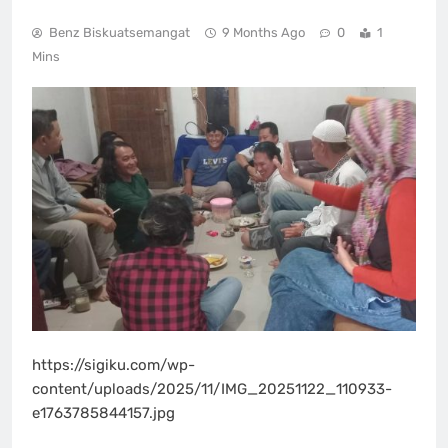
Benz Biskuatsemangat
9 Months Ago
0
1
Mins
https://sigiku.com/wp-
content/uploads/2025/11/IMG_20251122_110933-
e1763785844157.jpg