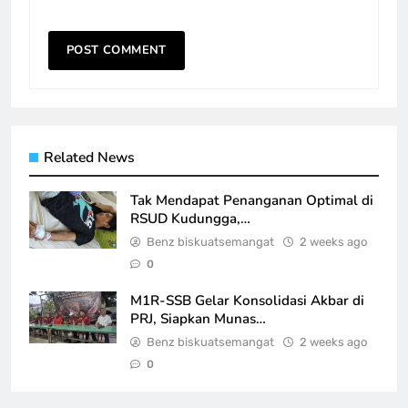
Related News
Tak Mendapat Penanganan Optimal di
RSUD Kudungga,…
Benz biskuatsemangat
2 weeks ago
0
M1R-SSB Gelar Konsolidasi Akbar di
PRJ, Siapkan Munas…
Benz biskuatsemangat
2 weeks ago
0