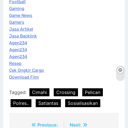
Football
Gaming
Game News
Gamers
Jasa Artikel
Jasa Backlink
Agen234
Agen234
Agen234
Resep
Cek Ongkir Cargo
Download Film
Tagged:
Cimahi
Crossing
Pelican
Polres..
Satlantas
Sosialisasikan
Post
Previous:
Next: