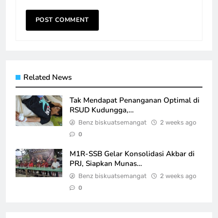
Related News
Tak Mendapat Penanganan Optimal di
RSUD Kudungga,…
Benz biskuatsemangat
2 weeks ago
0
M1R-SSB Gelar Konsolidasi Akbar di
PRJ, Siapkan Munas…
Benz biskuatsemangat
2 weeks ago
0