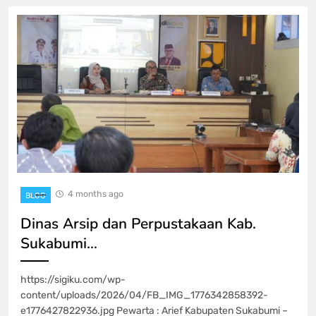
4 months ago
BLOG
Dinas Arsip dan Perpustakaan Kab.
Sukabumi…
https://sigiku.com/wp-
content/uploads/2026/04/FB_IMG_1776342858392-
e1776427822936.jpg Pewarta : Arief Kabupaten Sukabumi –