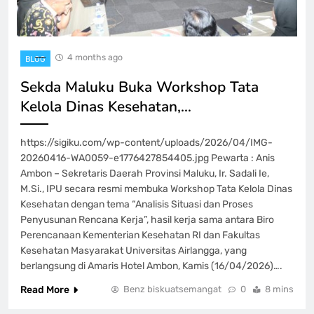
4 months ago
BLOG
Sekda Maluku Buka Workshop Tata
Kelola Dinas Kesehatan,…
https://sigiku.com/wp-content/uploads/2026/04/IMG-
20260416-WA0059-e1776427854405.jpg Pewarta : Anis
Ambon – Sekretaris Daerah Provinsi Maluku, Ir. Sadali Ie,
M.Si., IPU secara resmi membuka Workshop Tata Kelola Dinas
Kesehatan dengan tema “Analisis Situasi dan Proses
Penyusunan Rencana Kerja”, hasil kerja sama antara Biro
Perencanaan Kementerian Kesehatan RI dan Fakultas
Kesehatan Masyarakat Universitas Airlangga, yang
berlangsung di Amaris Hotel Ambon, Kamis (16/04/2026)….
Read More
Benz biskuatsemangat
0
8 mins