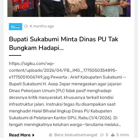
4 months ago
BLOG
Bupati Sukabumi Minta Dinas PU Tak
Bungkam Hadapi…
https://sigiku.com/wp-
content/uploads/2026/04/FB_IMG_1775050354895-
e1775051006749.jpg Pewarta : Arief Kabupaten Sukabumi —
Bupati Sukabumi H. Asep Japar menegaskan agar jajaran
Dinas Pekerjaan Umum (PU) tidak pasif menghadapi
derasnya kritik masyarakat, khususnya terkait kondisi
infrastruktur jalan. Instruksi tegas itu disampaikan saat
menghadiri Halal Bihalal lingkup Dinas PU Kabupaten
Sukabumi di Pelataran Kantor DPU, Rabu (1/4/2026). Di
tengah meningkatnya keluhan warga—terutama melalui…
Read More
Benz biskuatsemangat
0
5 mins