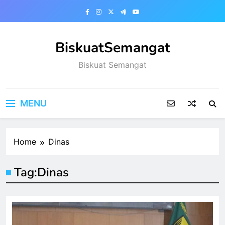
Skip
to
content
BiskuatSemangat
Biskuat Semangat
MENU
Home
Dinas
Tag:
Dinas