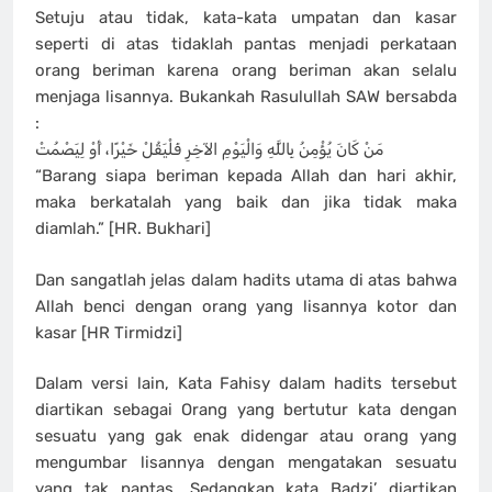
Setuju atau tidak, kata-kata umpatan dan kasar
seperti di atas tidaklah pantas menjadi perkataan
orang beriman karena orang beriman akan selalu
menjaga lisannya. Bukankah Rasulullah SAW bersabda
:
مَنْ كَانَ يُؤْمِنُ بِاللَّهِ وَالْيَوْمِ الآخِرِ فَلْيَقُلْ خَيْرًا، أَوْ لِيَصْمُتْ
“Barang siapa beriman kepada Allah dan hari akhir,
maka berkatalah yang baik dan jika tidak maka
diamlah.” [HR. Bukhari]
Dan sangatlah jelas dalam hadits utama di atas bahwa
Allah benci dengan orang yang lisannya kotor dan
kasar [HR Tirmidzi]
Dalam versi lain, Kata Fahisy dalam hadits tersebut
diartikan sebagai Orang yang bertutur kata dengan
sesuatu yang gak enak didengar atau orang yang
mengumbar lisannya dengan mengatakan sesuatu
yang tak pantas. Sedangkan kata Badzi’ diartikan