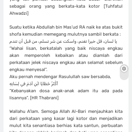
sebagai orang yang berkata-kata kotor [Tuhfatul
Ahwadzi]
Suatu ketika Abdullah bin Mas’ud RA naik ke atas bukit
shofa kemudian memegang mulutnya sambil berkata :
يا لسان، قل خيرا تغنم، واسكت عن شر تسلم، من قبل أن تندم
“Wahai lisan, berkatalah yang baik niscaya engkau
akan memperoleh kebaikan atau diamlah dari
perkataan jelek niscaya engkau akan selamat sebelum
engkau menyesal”.
Aku pernah mendengar Rasulullah saw bersabda,
أَكْثَرُ خَطَايَا ابْنِ آدَمَ فىِ لِسَانِهِ
“Kebanyakan dosa anak-anak adam itu ada pada
lisannya”. [HR Thabrani]
Wallahu A’lam. Semoga Allah Al-Bari menjauhkan kita
dari perkataan yang kasar lagi kotor dan menjadikan
mulut kita senantiasa berhias kata santun, perbuatan