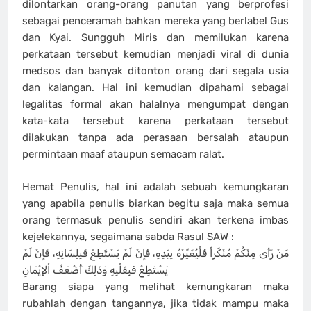
dilontarkan orang-orang panutan yang berprofesi
sebagai penceramah bahkan mereka yang berlabel Gus
dan Kyai. Sungguh Miris dan memilukan karena
perkataan tersebut kemudian menjadi viral di dunia
medsos dan banyak ditonton orang dari segala usia
dan kalangan. Hal ini kemudian dipahami sebagai
legalitas formal akan halalnya mengumpat dengan
kata-kata tersebut karena perkataan tersebut
dilakukan tanpa ada perasaan bersalah ataupun
permintaan maaf ataupun semacam ralat.
Hemat Penulis, hal ini adalah sebuah kemungkaran
yang apabila penulis biarkan begitu saja maka semua
orang termasuk penulis sendiri akan terkena imbas
kejelekannya, segaimana sabda Rasul SAW :
مَنْ رَأَى مِنْكُمْ مُنْكَراً فَلْيُغَيِّرْهُ بِيَدِهِ، فَإِنْ لَمْ يَسْتَطِعْ فَبِلِسَانِهِ، فَإِنْ لَمْ
يَسْتَطِعْ فَبِقَلْبِهِ وَذَلِكَ أَضْعَفُ اْلإِيْمَانِ
Barang siapa yang melihat kemungkaran maka
rubahlah dengan tangannya, jika tidak mampu maka