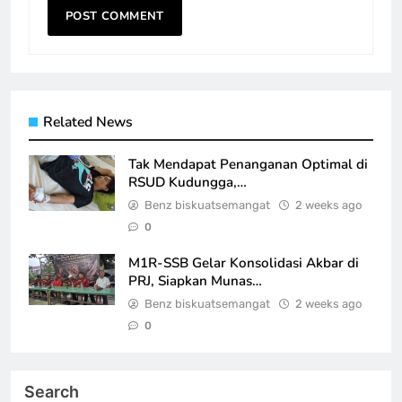
Related News
Tak Mendapat Penanganan Optimal di
RSUD Kudungga,…
Benz biskuatsemangat
2 weeks ago
0
M1R-SSB Gelar Konsolidasi Akbar di
PRJ, Siapkan Munas…
Benz biskuatsemangat
2 weeks ago
0
Search