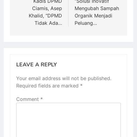
navigation
Kadis DPMD
“Solusi Inovatif
Ciamis, Asep
Mengubah Sampah
Khalid, “DPMD
Organik Menjadi
Tidak Ada…
Peluang…
LEAVE A REPLY
Your email address will not be published.
Required fields are marked
*
Comment
*