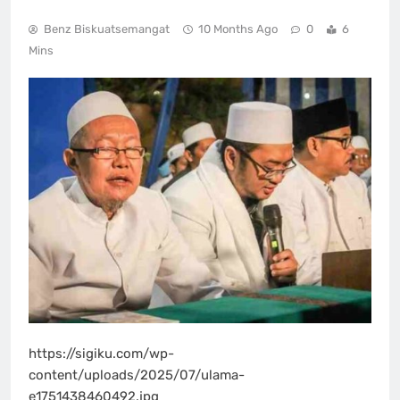
Benz Biskuatsemangat
10 Months Ago
0
6
Mins
https://sigiku.com/wp-
content/uploads/2025/07/ulama-
e1751438460492.jpg