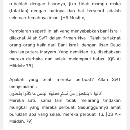
rubahlah dengan lisannya, jika tidak mampu maka
(tolaklah) dengan hatinya dan hal tersebut adalah
selemah-lemahnya iman. [HR Muslim]
Pembiaran seperti inilah yang menyebabkan bani isra’il
dilaknat Allah SWT dalam firman-Nya : Telah terlaknat
orang-orang kafir dari Bani Isra’il dengan lisan Daud
dan Isa putera Maryam. Yang demikian itu, disebabkan
mereka durhaka dan selalu melampaui batas. [QS Al
Māidah: 78]
Apakah yang telah mereka perbuat? Allah SWT
menjelaskan :
كَانُوا لَا يَتَنَاهَوْنَ عَنْ مُنْكَرٍ فَعَلُوهُ ۚ لَبِئْسَ مَا كَانُوا يَفْعَلُونَ
Mereka satu sama lain tidak melarang tindakan
mungkar yang mereka perbuat. Sesungguhnya amat
buruklah apa yang selalu mereka perbuat itu. [QS Al-
Maidah: 79]