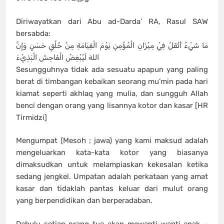
Diriwayatkan dari Abu ad-Darda’ RA, Rasul SAW
bersabda:
مَا شَيْءٌ أَثْقَلُ فِيْ مِيْزَانِ الْمُؤْمِنِ يَوْمَ الْقِيَامَةِ مِنْ خُلُقٍ حَسَنٍ وَإِنَّ
اللهَ لَيُبْغِضُ الْفَاحِشَ الْبَذِيْءَ
Sesungguhnya tidak ada sesuatu apapun yang paling
berat di timbangan kebaikan seorang mu’min pada hari
kiamat seperti akhlaq yang mulia, dan sungguh Allah
benci dengan orang yang lisannya kotor dan kasar [HR
Tirmidzi]
Mengumpat (Mesoh ; jawa) yang kami maksud adalah
mengeluarkan kata-kata kotor yang biasanya
dimaksudkan untuk melampiaskan kekesalan ketika
sedang jengkel. Umpatan adalah perkataan yang amat
kasar dan tidaklah pantas keluar dari mulut orang
yang berpendidikan dan berperadaban.
Dahulu setiap orang tua akan mewanti-wanti anak –