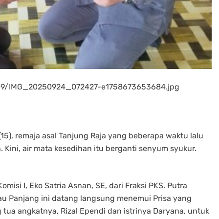
5/09/IMG_20250924_072427-e1758673653684.jpg
(15), remaja asal Tanjung Raja yang beberapa waktu lalu
. Kini, air mata kesedihan itu berganti senyum syukur.
omisi I, Eko Satria Asnan, SE, dari Fraksi PKS. Putra
au Panjang ini datang langsung menemui Prisa yang
ua angkatnya, Rizal Ependi dan istrinya Daryana, untuk