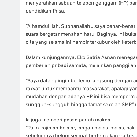
menyerahkan sebuah telepon genggam (HP) bar
pendidikan Prisa.
“Alhamdulillah, Subhanallah… saya benar-benar 
suara bergetar menahan haru. Baginya, ini buka
cita yang selama ini hampir terkubur oleh keter
Dalam kunjungannya, Eko Satria Asnan menega
pemberian pribadi semata, melainkan panggilan 
“Saya datang ingin bertemu langsung dengan adi
rakyat untuk membantu masyarakat, apalagi yan
mudahan dengan adanya HP ini bisa mempermuda
sungguh-sungguh hingga tamat sekolah SMP,” 
Ia juga memberi pesan penuh makna:
“Rajin-rajinlah belajar, jangan malas-malas, na
sebelumnya belum sempat bertemu karena kesibu