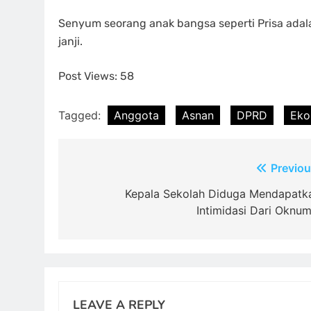
Senyum seorang anak bangsa seperti Prisa adal
janji.
Post Views:
58
Tagged:
Anggota
Asnan
DPRD
Eko
Post
Previou
navigation
Kepala Sekolah Diduga Mendapatk
Intimidasi Dari Oknu
LEAVE A REPLY