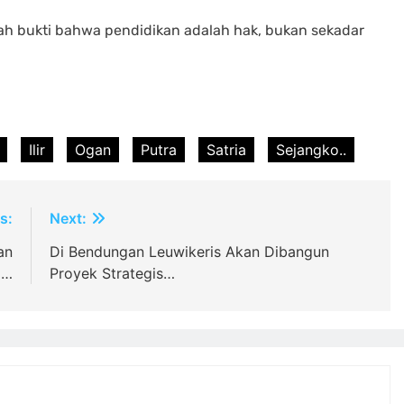
ah bukti bahwa pendidikan adalah hak, bukan sekadar
Ilir
Ogan
Putra
Satria
Sejangko..
s:
Next:
an
Di Bendungan Leuwikeris Akan Dibangun
m…
Proyek Strategis…