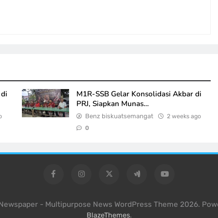
di
M1R-SSB Gelar Konsolidasi Akbar di
PRJ, Siapkan Munas…
o
Benz biskuatsemangat
2 weeks ago
0
l Newspaper - Multipurpose News WordPress Theme 2026. Pow
.
BlazeThemes