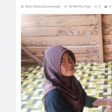
Benz Biskuatsemangat
10 Months Ago
0
4 