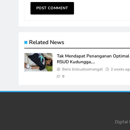
Related News
Tak Mendapat Penanganan Optimal 
RSUD Kudungga,…
Benz biskuatsemangat
2 weeks ag
0
Digita