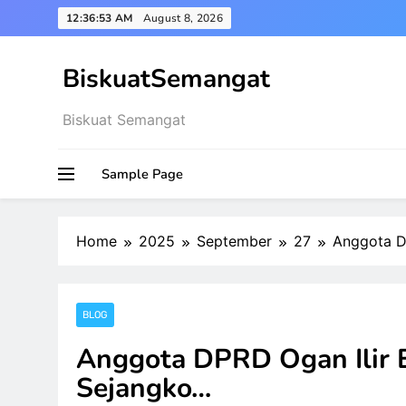
Skip
12:36:53 AM
August 8, 2026
to
content
BiskuatSemangat
Biskuat Semangat
Sample Page
Home
2025
September
27
Anggota DP
BLOG
Anggota DPRD Ogan Ilir E
Sejangko…