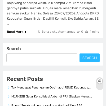
Raja yang beberapa waktu lalu sempat viral karena kisah
getirnya putus sekolah. Kini, air mata kesedihan itu berganti
senyum syukur. Hari ini, Selasa (23/09/2025). Anggota DPRD
Kabupaten Ogan Ilir dari Dapil III Komisi I, Eko Satria Asnan, SE,
…
Read More
Benz biskuatsemangat
0
4 mins
Search
SEARCH
Recent Posts
Tak Mendapat Penanganan Optimal di RSUD Kudungga,…
M1R-SSB Gelar Konsolidasi Akbar di PRJ, Siapkan Munas…
Bupati Sukabumi Luncurkan Logo Hari Jadi Ke – 156,…