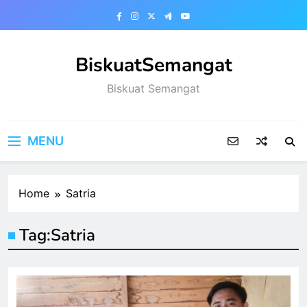
Skip
to
content
BiskuatSemangat
Biskuat Semangat
MENU
Home
Satria
Tag:
Satria