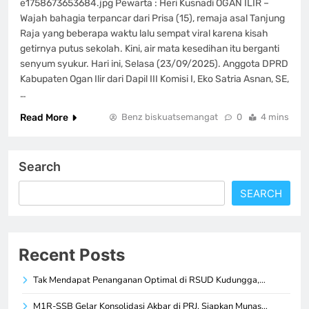
e1758673653684.jpg Pewarta : Heri Kusnadi OGAN ILIR –
Wajah bahagia terpancar dari Prisa (15), remaja asal Tanjung
Raja yang beberapa waktu lalu sempat viral karena kisah
getirnya putus sekolah. Kini, air mata kesedihan itu berganti
senyum syukur. Hari ini, Selasa (23/09/2025). Anggota DPRD
Kabupaten Ogan Ilir dari Dapil III Komisi I, Eko Satria Asnan, SE,
…
Read More
Benz biskuatsemangat
0
4 mins
Search
SEARCH
Recent Posts
Tak Mendapat Penanganan Optimal di RSUD Kudungga,…
M1R-SSB Gelar Konsolidasi Akbar di PRJ, Siapkan Munas…