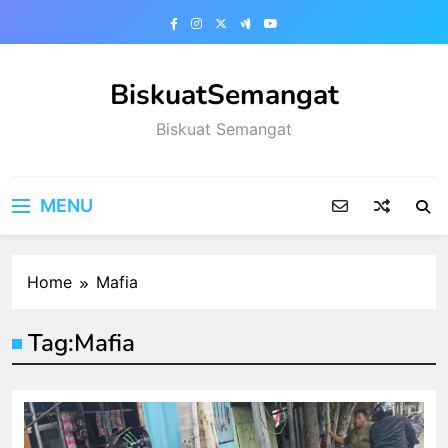
Skip
to
content
BiskuatSemangat
Biskuat Semangat
MENU
Home
Mafia
Tag:
Mafia