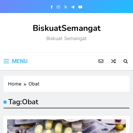
Skip
to
content
BiskuatSemangat
Biskuat Semangat
MENU
Home
Obat
Tag:
Obat