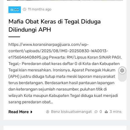
11 months ago
BLOG
Mafia Obat Keras di Tegal Diduga
Dilindungi APH
https://www.koransinarpagijuara.com/wp-
content/uploads/2025/08/IMG-20250830-WA0013-
e1756546408695.jpg Pewarta: RM/Lipsus Koran SINAR PAGI,
Tegal,- Peredaran obat keras daftar G di Kota dan Kabupaten
Tegal kian meresahkan. Ironisnya, Aparat Penegak Hukum
(APH) justru diduga tutup mata meski laporan masyarakat
terus berdatangan. Berdasarkan hasil pantauan lapangan
dan keterangan sejumlah narasumber, puluhan titik di
wilayah Kota maupun Kabupaten Tegal diduga kuat menjadi
sarang peredaran obat…
Read More
Benz biskuatsemangat
0
3 mins