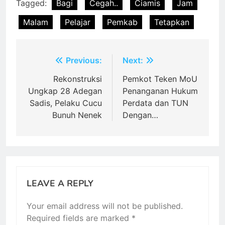
Tagged:
Bagi
Cegah..
Ciamis
Jam
Malam
Pelajar
Pemkab
Tetapkan
Post
Previous:
Next:
navigation
Rekonstruksi
Pemkot Teken MoU
Ungkap 28 Adegan
Penanganan Hukum
Sadis, Pelaku Cucu
Perdata dan TUN
Bunuh Nenek
Dengan…
LEAVE A REPLY
Your email address will not be published.
Required fields are marked
*