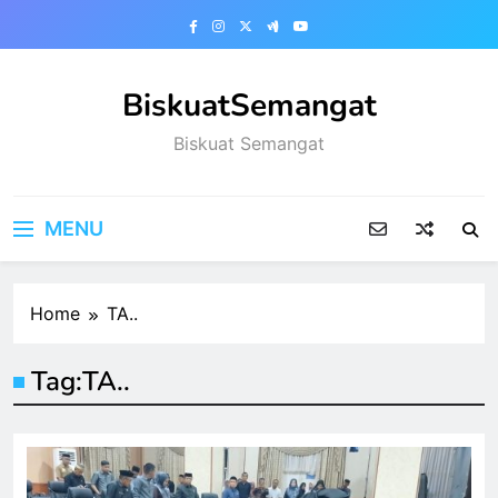
Skip
to
content
BiskuatSemangat
Biskuat Semangat
MENU
Home
TA..
Tag:
TA..