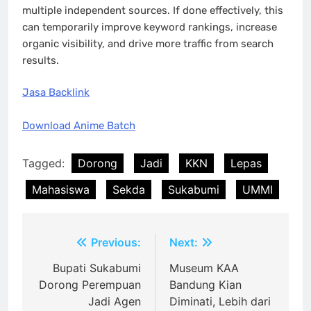
multiple independent sources. If done effectively, this
can temporarily improve keyword rankings, increase
organic visibility, and drive more traffic from search
results.
Jasa Backlink
Download Anime Batch
Tagged:
Dorong
Jadi
KKN
Lepas
Mahasiswa
Sekda
Sukabumi
UMMI
Post
Previous:
Next:
navigation
Bupati Sukabumi
Museum KAA
Dorong Perempuan
Bandung Kian
Jadi Agen
Diminati, Lebih dari