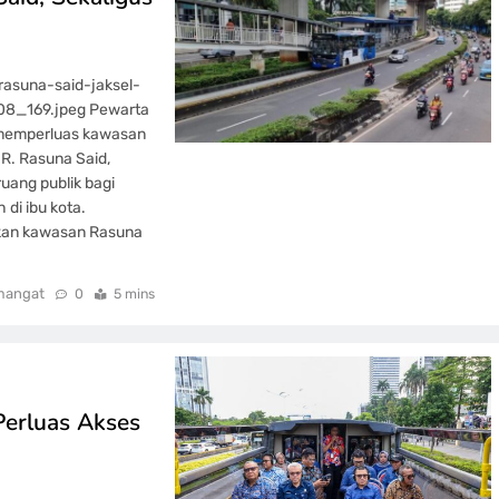
rasuna-said-jaksel-
08_169.jpeg Pewarta
p memperluas kawasan
.R. Rasuna Said,
uang publik bagi
di ibu kota.
kan kawasan Rasuna
mangat
0
5 mins
Perluas Akses