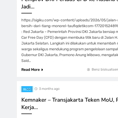
Jadi…
https://sigiku.com/wp-content/uploads/2026/05/jalan-
bersih-dari-tiang-monorel-taufiqdetikcom-17720152489
: Red Jakarta – Pemerintah Provinsi DKI Jakarta bersia
Car Free Day (CFD) dengan membuka titik baru di Jalan H
Jakarta Selatan. Langkah ini dilakukan untuk menambah r
warga sekaligus mendukung program pengelolaan sampah 
Gubernur DKI Jakarta, Pramono Anung Wibowo, mengata
Said…
Read More
Benz biskuatse
3 months ago
BLOG
Kemnaker – Transjakarta Teken MoU, 
Kerja…