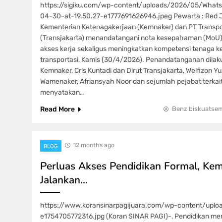
https://sigiku.com/wp-content/uploads/2026/05/Wha
04-30-at-19.50.27-e1777691626946.jpeg Pewarta : Red 
Kementerian Ketenagakerjaan (Kemnaker) dan PT Transpo
(Transjakarta) menandatangani nota kesepahaman (MoU
akses kerja sekaligus meningkatkan kompetensi tenaga ker
transportasi, Kamis (30/4/2026). Penandatanganan dilak
Kemnaker, Cris Kuntadi dan Dirut Transjakarta, Welfizon Yu
Wamenaker, Afriansyah Noor dan sejumlah pejabat terkait
menyatakan…
Read More
Benz biskuatse
12 months ago
BLOG
Perluas Akses Pendidikan Formal, K
Jalankan…
https://www.koransinarpagijuara.com/wp-content/uplo
e1754705772316.jpg (Koran SINAR PAGI)-, Pendidikan me