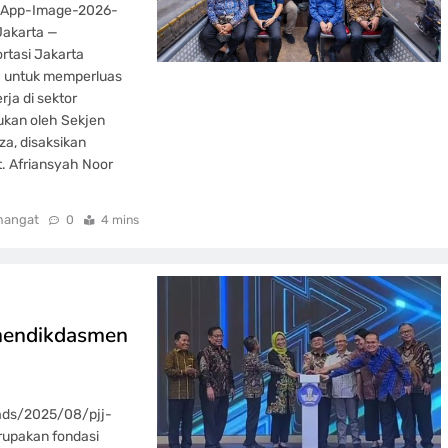
tsApp-Image-2026-
Jakarta —
rtasi Jakarta
) untuk memperluas
ja di sektor
ukan oleh Sekjen
za, disaksikan
. Afriansyah Noor
mangat
0
4 mins
emendikdasmen
ads/2025/08/pjj-
rupakan fondasi