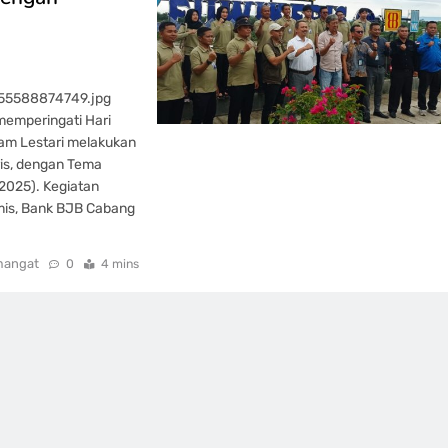
55588874749.jpg
memperingati Hari
lam Lestari melakukan
is, dengan Tema
2025). Kegiatan
mis, Bank BJB Cabang
mangat
0
4 mins