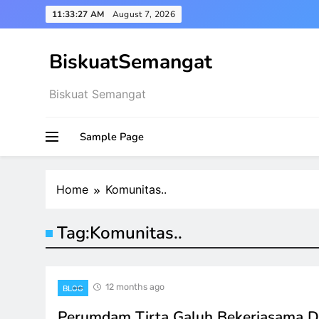
Skip
11:33:28 AM
August 7, 2026
to
content
BiskuatSemangat
Biskuat Semangat
Sample Page
Home
Komunitas..
Tag:
Komunitas..
12 months ago
BLOG
Perumdam Tirta Galuh Bekerjasama 