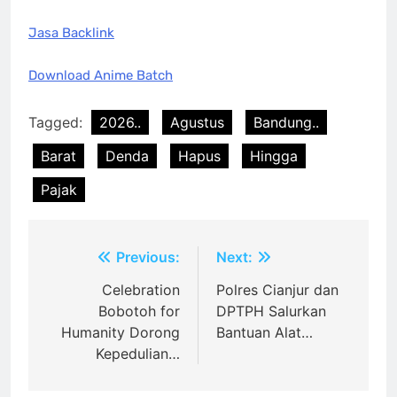
Jasa Backlink
Download Anime Batch
Tagged:
2026..
Agustus
Bandung..
Barat
Denda
Hapus
Hingga
Pajak
Post
Previous:
Next:
navigation
Celebration
Polres Cianjur dan
Bobotoh for
DPTPH Salurkan
Humanity Dorong
Bantuan Alat…
Kepedulian…