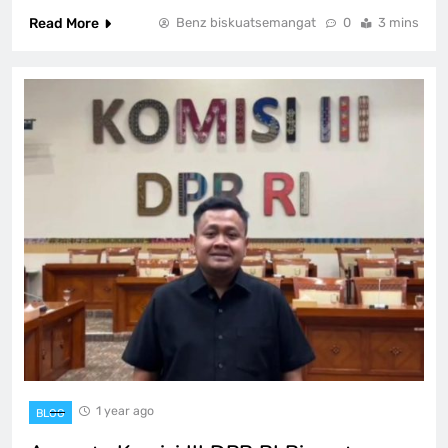
Read More
Benz biskuatsemangat
0
3 mins
1 year ago
BLOG