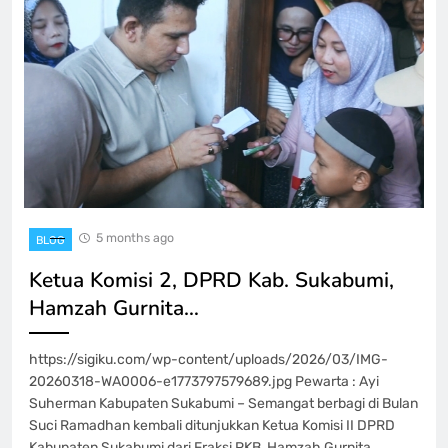
5 months ago
BLOG
Ketua Komisi 2, DPRD Kab. Sukabumi,
Hamzah Gurnita…
https://sigiku.com/wp-content/uploads/2026/03/IMG-
20260318-WA0006-e1773797579689.jpg Pewarta : Ayi
Suherman Kabupaten Sukabumi – Semangat berbagi di Bulan
Suci Ramadhan kembali ditunjukkan Ketua Komisi II DPRD
Kabupaten Sukabumi dari Fraksi PKB, Hamzah Gurnita.