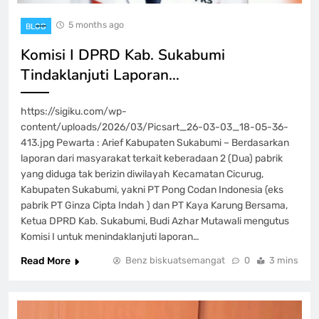
5 months ago
BLOG
Komisi I DPRD Kab. Sukabumi
Tindaklanjuti Laporan…
https://sigiku.com/wp-
content/uploads/2026/03/Picsart_26-03-03_18-05-36-
413.jpg Pewarta : Arief Kabupaten Sukabumi – Berdasarkan
laporan dari masyarakat terkait keberadaan 2 (Dua) pabrik
yang diduga tak berizin diwilayah Kecamatan Cicurug,
Kabupaten Sukabumi, yakni PT Pong Codan Indonesia (eks
pabrik PT Ginza Cipta Indah ) dan PT Kaya Karung Bersama,
Ketua DPRD Kab. Sukabumi, Budi Azhar Mutawali mengutus
Komisi I untuk menindaklanjuti laporan…
Read More
Benz biskuatsemangat
0
3 mins