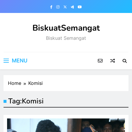
Skip
to
content
BiskuatSemangat
Biskuat Semangat
MENU
Home
Komisi
Tag:
Komisi