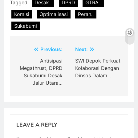
Tagged:
Desak..
DPRD
GTRA..
Komisi
Optimalisasi
Peran..
Sukabumi
Post
Previous:
Next:
navigation
Antisipasi
SWI Depok Perkuat
Megathrust, DPRD
Kolaborasi Dengan
Sukabumi Desak
Dinsos Dalam…
Jalur Utara…
LEAVE A REPLY