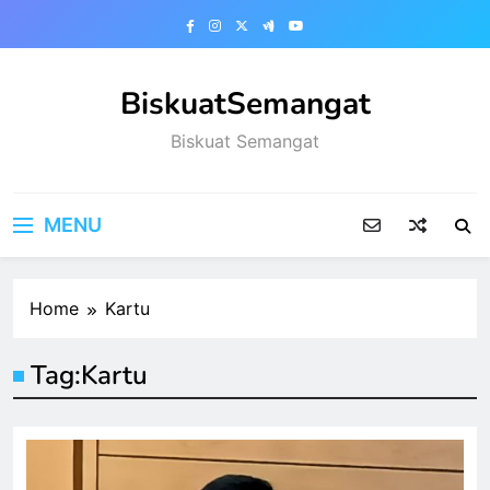
Skip
to
content
BiskuatSemangat
Biskuat Semangat
MENU
Home
Kartu
Tag:
Kartu