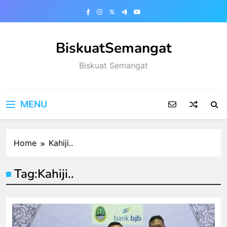
Skip
to
content
BiskuatSemangat
Biskuat Semangat
MENU
Home
Kahiji..
Tag:
Kahiji..