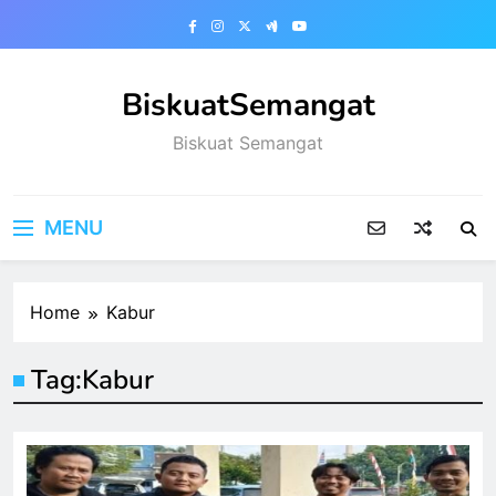
Skip
to
content
BiskuatSemangat
Biskuat Semangat
MENU
Home
Kabur
Tag:
Kabur