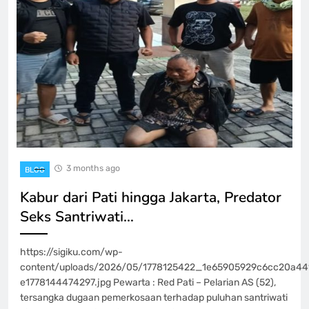
3 months ago
BLOG
Kabur dari Pati hingga Jakarta, Predator
Seks Santriwati…
https://sigiku.com/wp-
content/uploads/2026/05/1778125422_1e65905929c6cc20a44
e1778144474297.jpg Pewarta : Red Pati – Pelarian AS (52),
tersangka dugaan pemerkosaan terhadap puluhan santriwati