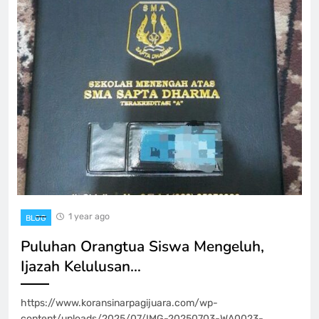
1 year ago
BLOG
Puluhan Orangtua Siswa Mengeluh,
Ijazah Kelulusan…
https://www.koransinarpagijuara.com/wp-
content/uploads/2025/07/IMG-20250703-WA0023-