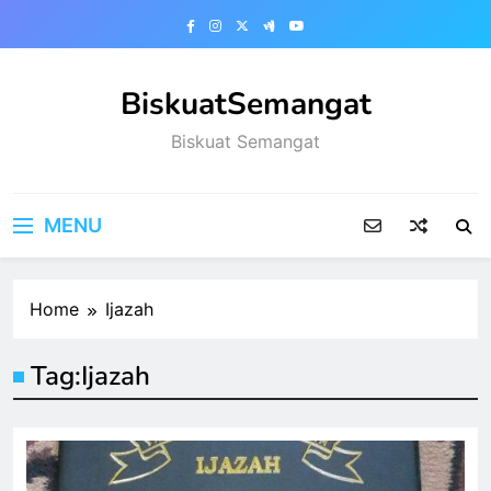
Skip
to
content
BiskuatSemangat
Biskuat Semangat
MENU
Home
Ijazah
Tag:
Ijazah