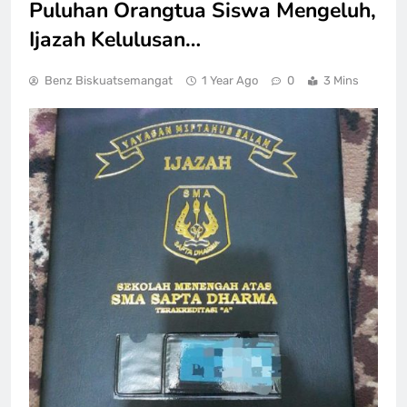
Puluhan Orangtua Siswa Mengeluh,
Ijazah Kelulusan…
Benz Biskuatsemangat
1 Year Ago
0
3 Mins