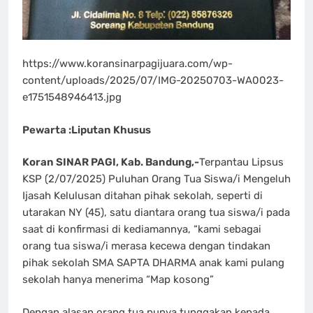
https://www.koransinarpagijuara.com/wp-
content/uploads/2025/07/IMG-20250703-WA0023-
e1751548946413.jpg
Pewarta :Liputan Khusus
Koran SINAR PAGI, Kab. Bandung,-
Terpantau Lipsus
KSP (2/07/2025) Puluhan Orang Tua Siswa/i Mengeluh
Ijasah Kelulusan ditahan pihak sekolah, seperti di
utarakan NY (45), satu diantara orang tua siswa/i pada
saat di konfirmasi di kediamannya, “kami sebagai
orang tua siswa/i merasa kecewa dengan tindakan
pihak sekolah SMA SAPTA DHARMA anak kami pulang
sekolah hanya menerima “Map kosong”
Dengan alasan orang tua punya tunggakan kepada