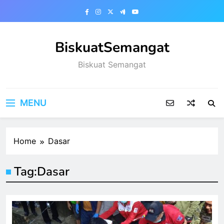
Skip
to
content
BiskuatSemangat
Biskuat Semangat
MENU
Home
Dasar
Tag:
Dasar