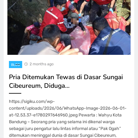
2 months ago
BLOG
Pria Ditemukan Tewas di Dasar Sungai
Cibeureum, Diduga…
https://sigiku.com/wp-
content/uploads/2026/06/WhatsApp-Image-2026-06-01-
at-12.53.37-e1780297646960.jpeg Pewarta : Wahyu Kota
Bandung – Seorang pria yang selama ini dikenal warga
sebagai juru pengatur lalu lintas informal atau “Pak Ogah”
ditemukan meninggal dunia di dasar Sungai Cibeureum,