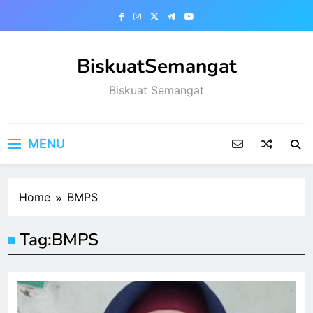
Skip
to
content
BiskuatSemangat
Biskuat Semangat
MENU
Home
BMPS
Tag:
BMPS