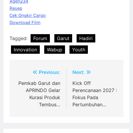
Agen234
Resep
Cek Ongkir Cargo
Download Film
Tagged:
Forum
Garut
Hadiri
Innovation
Wabup
Youth
Post
Previous:
Next:
navigation
Pemkab Garut dan
‎Kick Off
APRINDO Gelar
Perencanaan 2027 :
Kurasi Produk
Fokus Pada
Tembus…
Pertumbuhan…