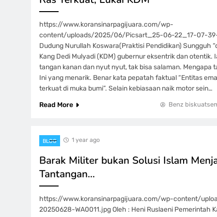
https://www.koransinarpagijuara.com/wp-
content/uploads/2025/06/Picsart_25-06-22_17-07-39-5
Dudung Nurullah Koswara(Praktisi Pendidikan) Sungguh “de
Kang Dedi Mulyadi (KDM) gubernur eksentrik dan otentik. 
tangan kanan dan nyut nyut, tak bisa salaman. Mengapa 
Ini yang menarik. Benar kata pepatah faktual “Entitas em
terkuat di muka bumi”. Selain kebiasaan naik motor sein…
Read More
Benz biskuatse
1 year ago
BLOG
Barak Militer bukan Solusi Islam Men
Tantangan…
https://www.koransinarpagijuara.com/wp-content/upl
20250628-WA0011.jpg Oleh : Heni Ruslaeni Pemerintah 