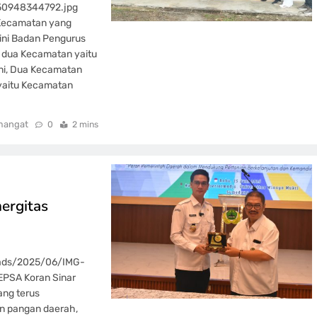
50948344792.jpg
4 Kecamatan yang
 ini Badan Pengurus
i dua Kecamatan yaitu
ni, Dua Kecamatan
 yaitu Kecamatan
mangat
0
2 mins
ergitas
oads/2025/06/IMG-
PSA Koran Sinar
ng terus
 pangan daerah,