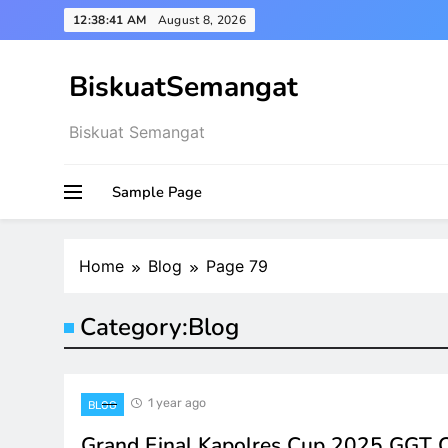
Skip
12:38:42 AM
August 8, 2026
to
content
BiskuatSemangat
Biskuat Semangat
Sample Page
Home
Blog
Page 79
Category:
Blog
1 year ago
BLOG
Grand Final Kapolres Cup 2025 GGT C