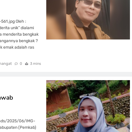
61.jpg Oleh :
rita unik” dialami
Ia menderita bengkak
tangannya bengkak ?
ak emak adalah ras
mangat
0
3 mins
jawab
oads/2025/06/IMG-
Kabupaten (Pemkab)