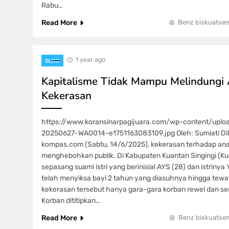
Rabu…
Read More
Benz biskuatse
1 year ago
BLOG
Kapitalisme Tidak Mampu Melindungi 
Kekerasan
https://www.koransinarpagijuara.com/wp-content/upl
20250627-WA0014-e1751163083109.jpg Oleh: Sumiati Dila
kompas.com (Sabtu, 14/6/2025), kekerasan terhadap ana
menghebohkan publik. Di Kabupaten Kuantan Singingi (Kua
sepasang suami istri yang berinisial AYS (28) dan istriny
telah menyiksa bayi 2 tahun yang diasuhnya hingga tewa
kekerasan tersebut hanya gara-gara korban rewel dan se
Korban dititipkan…
Read More
Benz biskuatse