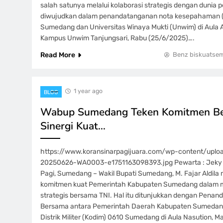
salah satunya melalui kolaborasi strategis dengan dunia pe
diwujudkan dalam penandatanganan nota kesepahaman 
Sumedang dan Universitas Winaya Mukti (Unwim) di Aula A
Kampus Unwim Tanjungsari, Rabu (25/6/2025)….
Read More
Benz biskuatse
1 year ago
BLOG
Wabup Sumedang Teken Komitmen Be
Sinergi Kuat…
https://www.koransinarpagijuara.com/wp-content/upl
20250626-WA0003-e1751163098393.jpg Pewarta : Jeky 
Pagi, Sumedang – Wakil Bupati Sumedang, M. Fajar Aldil
komitmen kuat Pemerintah Kabupaten Sumedang dalam 
strategis bersama TNI. Hal itu ditunjukkan dengan Pen
Bersama antara Pemerintah Daerah Kabupaten Sumeda
Distrik Militer (Kodim) 0610 Sumedang di Aula Nasution, M