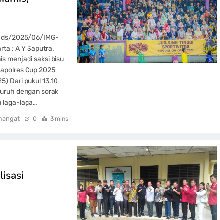
oads/2025/06/IMG-
a : A Y Saputra.
s menjadi saksi bisu
Kapolres Cup 2025
) Dari pukul 13.10
uruh dengan sorak
n laga-laga…
mangat
0
3 mins
isasi