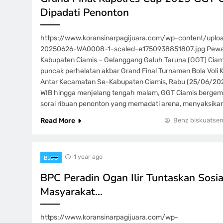
Dipadati Penonton
https://www.koransinarpagijuara.com/wp-content/upl
20250626-WA0008-1-scaled-e1750938851807.jpg Pewart
Kabupaten Ciamis – Gelanggang Galuh Taruna (GGT) Ciami
puncak perhelatan akbar Grand Final Turnamen Bola Voli 
Antar Kecamatan Se-Kabupaten Ciamis, Rabu (25/06/2025
WIB hingga menjelang tengah malam, GGT Ciamis bergem
sorai ribuan penonton yang memadati arena, menyaksika
Read More
Benz biskuatse
1 year ago
BLOG
BPC Peradin Ogan Ilir Tuntaskan Sosial
Masyarakat…
https://www.koransinarpagijuara.com/wp-