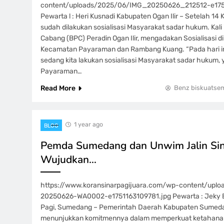
content/uploads/2025/06/IMG_20250626_212512-e17
Pewarta l : Heri Kusnadi Kabupaten Ogan Ilir – Setelah 1
sudah dilakukan sosialisasi Masyarakat sadar hukum. Kali
Cabang (BPC) Peradin Ogan Ilir, mengadakan Sosialisasi d
Kecamatan Payaraman dan Rambang Kuang. “Pada hari i
sedang kita lakukan sosialisasi Masyarakat sadar hukum,
Payaraman…
Read More
Benz biskuatse
1 year ago
BLOG
Pemda Sumedang dan Unwim Jalin Sin
Wujudkan…
https://www.koransinarpagijuara.com/wp-content/upl
20250626-WA0002-e1751163109781.jpg Pewarta : Jeky E
Pagi, Sumedang – Pemerintah Daerah Kabupaten Sumeda
menunjukkan komitmennya dalam memperkuat ketahanan