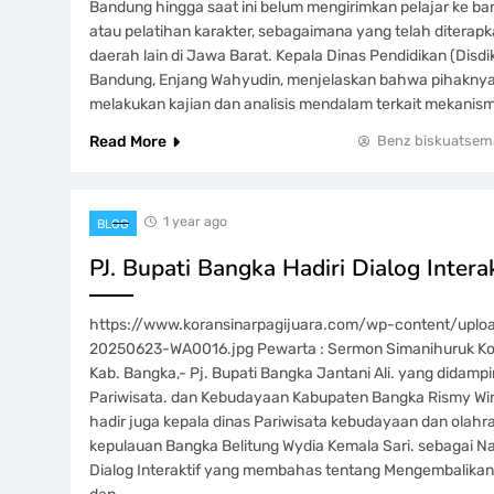
Bandung hingga saat ini belum mengirimkan pelajar ke bar
atau pelatihan karakter, sebagaimana yang telah diterap
daerah lain di Jawa Barat. Kepala Dinas Pendidikan (Disd
Bandung, Enjang Wahyudin, menjelaskan bahwa pihaknya
melakukan kajian dan analisis mendalam terkait mekani
Read More
Benz biskuatsem
1 year ago
BLOG
PJ. Bupati Bangka Hadiri Dialog Intera
https://www.koransinarpagijuara.com/wp-content/upl
20250623-WA0016.jpg Pewarta : Sermon Simanihuruk Ko
Kab. Bangka,- Pj. Bupati Bangka Jantani Ali. yang didampi
Pariwisata. dan Kebudayaan Kabupaten Bangka Rismy Wir
hadir juga kepala dinas Pariwisata kebudayaan dan olahra
kepulauan Bangka Belitung Wydia Kemala Sari. sebagai 
Dialog Interaktif yang membahas tentang Mengembalikan