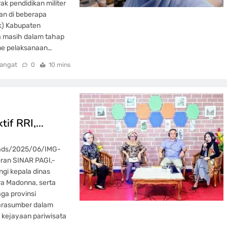
ak pendidikan militer
kan di beberapa
ik) Kabupaten
 masih dalam tahap
sme pelaksanaan…
angat
0
10 mins
ktif RRI,…
oads/2025/06/IMG-
ran SINAR PAGI,-
ngi kepala dinas
a Madonna, serta
ga provinsi
Narasumber dalam
 kejayaan pariwisata