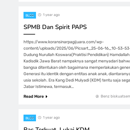
1 year ago
BLOG
SPMB Dan Spirit PAPS
https://www.koransinarpagijuara.com/wp-
content/uploads/2025/06/Picsart_25-06-16_10-53-53-0
Dudung Nurullah Koswara(Praktisi Pendidikan) Hamdallah
Kadisdik Jawa Barat nampaknya sangat menyadari bah
bangsa ditentukan oleh bagaimana memperlakukan generas
Generasi itu identik dengan entitas anak anak, diantarany
usia sekolah. Era Kang Dedi Mulyadi (KDM) tentu saja segal
Jabar Istimewa, termasuk…
Read More
Benz biskuatse
1 year ago
BLOG
Ras Terkuat, Lukai KDM