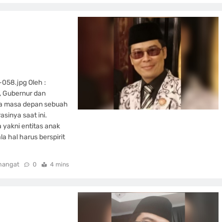
58.jpg Oleh :
, Gubernur dan
wa masa depan sebuah
inya saat ini.
a yakni entitas anak
a hal harus berspirit
mangat
0
4 mins