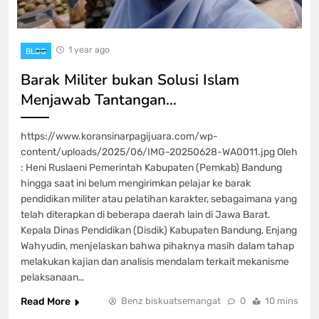
1 year ago
BLOG
Barak Militer bukan Solusi Islam
Menjawab Tantangan…
https://www.koransinarpagijuara.com/wp-
content/uploads/2025/06/IMG-20250628-WA0011.jpg Oleh
: Heni Ruslaeni Pemerintah Kabupaten (Pemkab) Bandung
hingga saat ini belum mengirimkan pelajar ke barak
pendidikan militer atau pelatihan karakter, sebagaimana yang
telah diterapkan di beberapa daerah lain di Jawa Barat.
Kepala Dinas Pendidikan (Disdik) Kabupaten Bandung, Enjang
Wahyudin, menjelaskan bahwa pihaknya masih dalam tahap
melakukan kajian dan analisis mendalam terkait mekanisme
pelaksanaan…
Read More
Benz biskuatsemangat
0
10 mins