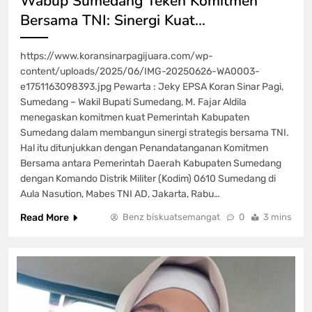
Wabup Sumedang Teken Komitmen
Bersama TNI: Sinergi Kuat…
https://www.koransinarpagijuara.com/wp-
content/uploads/2025/06/IMG-20250626-WA0003-
e1751163098393.jpg Pewarta : Jeky EPSA Koran Sinar Pagi,
Sumedang – Wakil Bupati Sumedang, M. Fajar Aldila
menegaskan komitmen kuat Pemerintah Kabupaten
Sumedang dalam membangun sinergi strategis bersama TNI.
Hal itu ditunjukkan dengan Penandatanganan Komitmen
Bersama antara Pemerintah Daerah Kabupaten Sumedang
dengan Komando Distrik Militer (Kodim) 0610 Sumedang di
Aula Nasution, Mabes TNI AD, Jakarta, Rabu…
Read More
Benz biskuatsemangat
0
3 mins