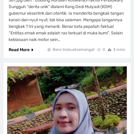
561.jpg Oleh : Dudung Nurullah Koswara(Praktisi Pendidikan)
Sungguh “derita unik” dialami Kang Dedi Mulyadi (KDM)
gubernur eksentrik dan otentik. Ia menderita bengkak tangan
kanan dan nyut nyut, tak bisa salaman. Mengapa tangannya
bengkak ? Ini yang menarik. Benar kata pepatah faktual
“Entitas emak emak adalah ras terkuat di muka bumi”. Selain
kebiasaan naik motor sein…
Read More
Benz biskuatsemangat
0
3 mins