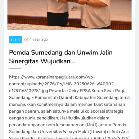
1 year ago
BLOG
Pemda Sumedang dan Unwim Jalin
Sinergitas Wujudkan…
https://www.koransinarpagijuara.com/wp-
content/uploads/2025/06/IMG-20250626-WA0002-
e1751163109781.jpg Pewarta : Jeky EPSA Koran Sinar Pagi,
Sumedang – Pemerintah Daerah Kabupaten Sumedang terus
menunjukkan komitmennya dalam memperkuat ketahanan
pangan daerah, salah satunya melalui kolaborasi strategis
dengan dunia pendidikan. Hal itu diwujudkan dalam
penandatanganan nota kesepahaman (MoU) antara Pemda
Sumedang dan Universitas Winaya Mukti (Unwim) di Aula Aria
Soeriatmadja, Kampus Unwim Tanjungsari, Rabu (25/6/2025)