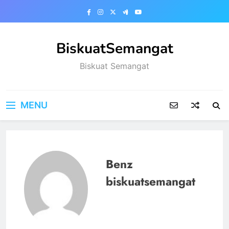
Skip
to
content
BiskuatSemangat
Biskuat Semangat
MENU
Benz
biskuatsemangat