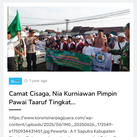
1 year ago
BLOG
Camat Cisaga, Nia Kurniawan Pimpin
Pawai Taaruf Tingkat…
https://www.koransinarpagijuara.com/wp-
content/uploads/2025/06/IMG_20250626_172549-
e1750934431451.jpg Pewarta : A Y Saputra Kabupaten