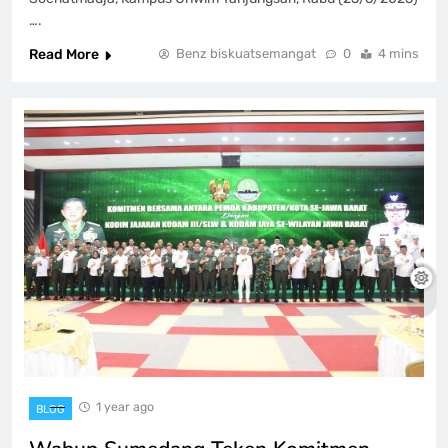
….
Read More
Benz biskuatsemangat
0
4 mins
1 year ago
BLOG