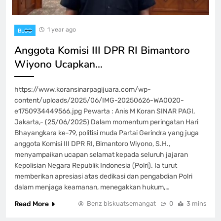
1 year ago
BLOG
Anggota Komisi III DPR RI Bimantoro
Wiyono Ucapkan…
https://www.koransinarpagijuara.com/wp-
content/uploads/2025/06/IMG-20250626-WA0020-
e1750934449566.jpg Pewarta : Anis M Koran SINAR PAGI,
Jakarta,- (25/06/2025) Dalam momentum peringatan Hari
Bhayangkara ke-79, politisi muda Partai Gerindra yang juga
anggota Komisi III DPR RI, Bimantoro Wiyono, S.H.,
menyampaikan ucapan selamat kepada seluruh jajaran
Kepolisian Negara Republik Indonesia (Polri). Ia turut
memberikan apresiasi atas dedikasi dan pengabdian Polri
dalam menjaga keamanan, menegakkan hukum,…
Read More
Benz biskuatsemangat
0
3 mins