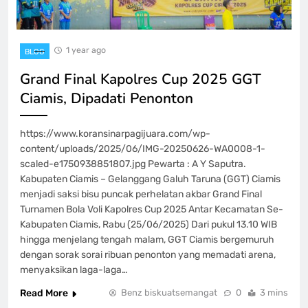
1 year ago
BLOG
Grand Final Kapolres Cup 2025 GGT
Ciamis, Dipadati Penonton
https://www.koransinarpagijuara.com/wp-
content/uploads/2025/06/IMG-20250626-WA0008-1-
scaled-e1750938851807.jpg Pewarta : A Y Saputra.
Kabupaten Ciamis – Gelanggang Galuh Taruna (GGT) Ciamis
menjadi saksi bisu puncak perhelatan akbar Grand Final
Turnamen Bola Voli Kapolres Cup 2025 Antar Kecamatan Se-
Kabupaten Ciamis, Rabu (25/06/2025) Dari pukul 13.10 WIB
hingga menjelang tengah malam, GGT Ciamis bergemuruh
dengan sorak sorai ribuan penonton yang memadati arena,
menyaksikan laga-laga…
Read More
Benz biskuatsemangat
0
3 mins