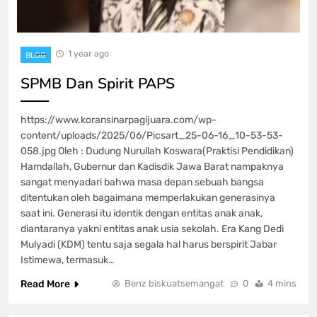
1 year ago
BLOG
SPMB Dan Spirit PAPS
https://www.koransinarpagijuara.com/wp-
content/uploads/2025/06/Picsart_25-06-16_10-53-53-
058.jpg Oleh : Dudung Nurullah Koswara(Praktisi Pendidikan)
Hamdallah, Gubernur dan Kadisdik Jawa Barat nampaknya
sangat menyadari bahwa masa depan sebuah bangsa
ditentukan oleh bagaimana memperlakukan generasinya
saat ini. Generasi itu identik dengan entitas anak anak,
diantaranya yakni entitas anak usia sekolah. Era Kang Dedi
Mulyadi (KDM) tentu saja segala hal harus berspirit Jabar
Istimewa, termasuk…
Read More
Benz biskuatsemangat
0
4 mins