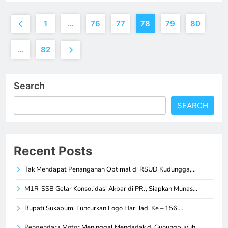
1
…
76
77
78
79
80
…
82
Search
SEARCH
Recent Posts
Tak Mendapat Penanganan Optimal di RSUD Kudungga,…
M1R-SSB Gelar Konsolidasi Akbar di PRJ, Siapkan Munas…
Bupati Sukabumi Luncurkan Logo Hari Jadi Ke – 156,…
Pengendara Motor Meninggal Mendadak di Gunungpuyuh,…