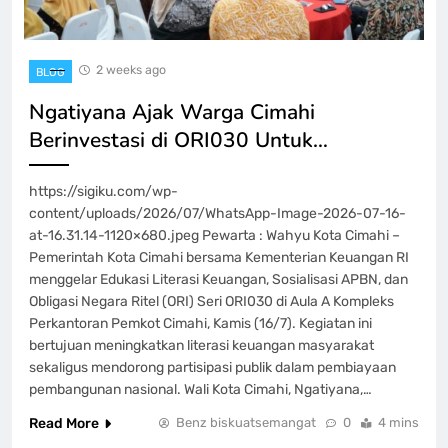
2 weeks ago
BLOG
Ngatiyana Ajak Warga Cimahi
Berinvestasi di ORI030 Untuk…
https://sigiku.com/wp-
content/uploads/2026/07/WhatsApp-Image-2026-07-16-
at-16.31.14-1120×680.jpeg Pewarta : Wahyu Kota Cimahi –
Pemerintah Kota Cimahi bersama Kementerian Keuangan RI
menggelar Edukasi Literasi Keuangan, Sosialisasi APBN, dan
Obligasi Negara Ritel (ORI) Seri ORI030 di Aula A Kompleks
Perkantoran Pemkot Cimahi, Kamis (16/7). Kegiatan ini
bertujuan meningkatkan literasi keuangan masyarakat
sekaligus mendorong partisipasi publik dalam pembiayaan
pembangunan nasional. Wali Kota Cimahi, Ngatiyana,…
Read More
Benz biskuatsemangat
0
4 mins