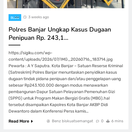
3 weeks ago
BLOG
Polres Banjar Ungkap Kasus Dugaan
Penipuan Rp. 243,1…
https://sigiku.com/wp-
content/uploads/2026/07/IMG_20260716_183714.jpg
Pewarta : A Y Saputra. Kota Banjar – Satuan Reserse Kriminal
(Satreskrim) Polres Banjar menuntaskan penyidikan kasus
dugaan tindak pidana penipuan dan/atau penggelapan uang
sebesar Rp243.100.000 dengan modus menawarkan
pembangunan Dapur Satuan Pelayanan Pemenuhan Gizi
(SPPG) untuk Program Makan Bergizi Gratis (MBG).hal
tersebut disampaikan Kapolres Kota Banjar AKBP Didi
Dewantoro dalam Konferensi Perss kamis…
Read More
Benz biskuatsemangat
0
6 mins