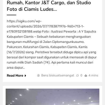
Rumah, Kantor J&T Cargo, dan Studio
Foto di Ciamis Ludes…
https://sigiku.com/wp-
content/uploads/2026/07/1783871976-960×713-1-
e1783932138188.webp Foto : Ilustrasi Pewarta : A Y Saputra
Kabupaten Ciamis – Sebuah kebakaran menghanguskan
bangunan multifungsi di Jalan Ciptomangunkusumo,
Pakuncen, Kelurahan Ciamis, Kabupaten Ciamis, Kamis
(16/7/2026) siang. Peristiwa tersebut diduga dipicu api yang
berasal dari kompor saat digunakan untuk memasak di dapur
rumah milik Diah Sadiah (74). Api pertama kali muncul dari
area dapur…
Read More
Benz biskuatsemangat
0
4 mins