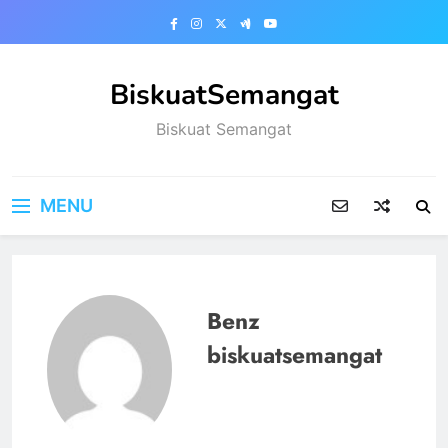
Skip
to
content
BiskuatSemangat
Biskuat Semangat
MENU
Benz
biskuatsemangat