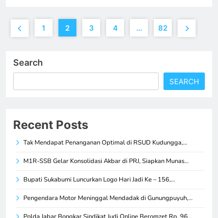
1
2
3
4
…
82
Search
SEARCH
Recent Posts
Tak Mendapat Penanganan Optimal di RSUD Kudungga,…
M1R-SSB Gelar Konsolidasi Akbar di PRJ, Siapkan Munas…
Bupati Sukabumi Luncurkan Logo Hari Jadi Ke – 156,…
Pengendara Motor Meninggal Mendadak di Gunungpuyuh,…
Polda Jabar Bongkar Sindikat Judi Online Beromzet Rp. 96…