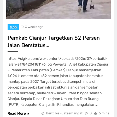
3 weeks ago
BLOG
Pemkab Cianjur Targetkan 82 Persen
Jalan Berstatus…
https://sigiku.com/wp-content/uploads/2026/07/perbaiki-
jalan-e1784204181176.jpg Pewarta : Arief Kabupaten Cianjur
– Pemerintah Kabupaten (Pemkab) Cianjur menargetkan
1.094 kilometer atau 82 persen jalan kabupaten berstatus
mantap pada 2027. Target tersebut ditempuh melalui
percepatan perbaikan infrastruktur jalan dan jembatan
secara bertahap, mulai dari wilayah utara hingga selatan
Cianjur. Kepala Dinas Pekerjaan Umum dan Tata Ruang
(PUTR) Kabupaten Cianjur, Eri Rihandiar, mengatakan…
Read More
Benz biskuatsemangat
0
6 mins