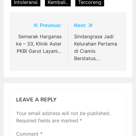
Intoleransi
Kembali..
Tercoreng
Post
Previous:
Next:
navigation
Semarak Harganas
Sindangrasa Jadi
ke – 33, Klinik Aster
Kelurahan Pertama
PKBI Garut Layani…
di Ciamis
Berstatus…
LEAVE A REPLY
Your email address will not be published.
Required fields are marked
*
Comment
*